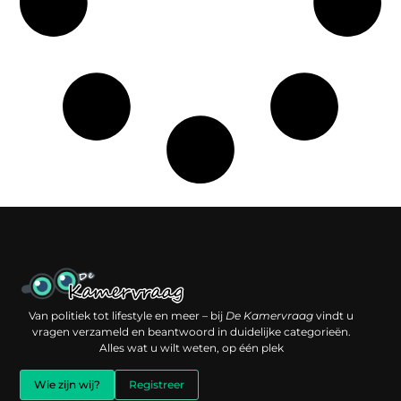
Een backlink kopen: slimme investering of risico voor je online reputatie?
Verdien geld met je website: jouw digitale platform als inkomstenbron
Van politiek tot lifestyle en meer – bij
De Kamervraag
vindt u
vragen verzameld en beantwoord in duidelijke categorieën.
Alles wat u wilt weten, op één plek
Wie zijn wij?
Registreer