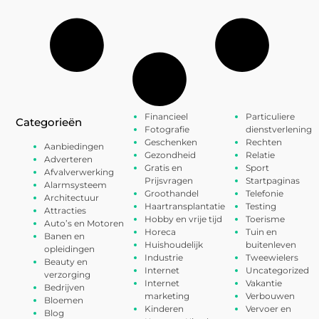
Financieel
Particuliere
Categorieën
Fotografie
dienstverlening
Geschenken
Rechten
Aanbiedingen
Gezondheid
Relatie
Adverteren
Gratis en
Sport
Afvalverwerking
Prijsvragen
Startpaginas
Alarmsysteem
Groothandel
Telefonie
Architectuur
Haartransplantatie
Testing
Attracties
Hobby en vrije tijd
Toerisme
Auto’s en Motoren
Horeca
Tuin en
Banen en
Huishoudelijk
buitenleven
opleidingen
Industrie
Tweewielers
Beauty en
Internet
Uncategorized
verzorging
Internet
Vakantie
Bedrijven
marketing
Verbouwen
Bloemen
Kinderen
Vervoer en
Blog