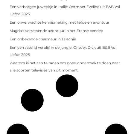
Een verborgen juweeltje in Italië: Ontmoet Eveline uit B&B Vol
Liefde 2025
Een onverwachte kennismaking met liefde en avontuur
Magda's verrassende avontuur in het Franse Vendée
Een onbekende charmeur in Tsjechië
Een verrassend verblijf in de jungle: Ontdek Dick uit B&B Vol
Liefde 2025
Waarom is het aan te raden om goed onderzoek te doen naar
alle soorten televisies van dit moment