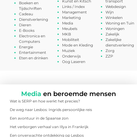
Kunst en Kitsch
transport
Boeken en
Links / Index
Webdesign
Tijdschriften
Management
Wijn
Cadeau
Marketing
Winkelen
Dienstverlening
Media
Woning en Tuin
Dieren
Meubels
Woningen
E-Books
MKB
Zakelijk
Electronica en
Mobiliteit
Zakelijke
Computers
Mode en Kleding
dienstverlening
Energie
Muziek
Zorg
Entertainment
Onderwijs
ZZP
Eten en drinken
Oog Laseren
Media
en beroemde mensen
Wat is SERP en hoe werkt het precies?
De weg naar Lesbos: Ingrids persoonlijke reis
Een avontuur in de Spaanse zon
Het verborgen verhaal van Illya in Frankrijk
Een onverwachte ontdekking op Lesbos