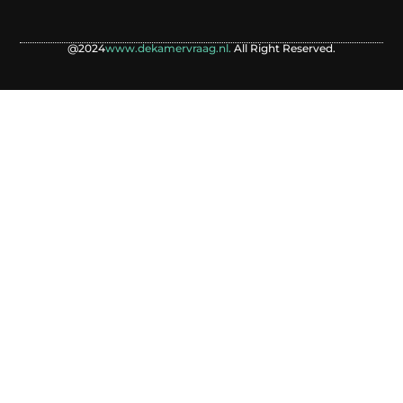
@2024
www.dekamervraag.nl.
All Right Reserved.