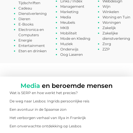
Links / Index
Webdesign
Tijdschriften
Management
Wijn
Cadeau
Marketing
Winkelen
Dienstverlening
Media
Woning en Tuin
Dieren
Meubels
Woningen
E-Books
MKB
Zakelijk
Electronica en
Mobiliteit
Zakelijke
Computers
Mode en Kleding
dienstverlening
Energie
Muziek
Zorg
Entertainment
Onderwijs
ZZP
Eten en drinken
Oog Laseren
Media
en beroemde mensen
Wat is SERP en hoe werkt het precies?
De weg naar Lesbos: Ingrids persoonlijke reis
Een avontuur in de Spaanse zon
Het verborgen verhaal van Illya in Frankrijk
Een onverwachte ontdekking op Lesbos