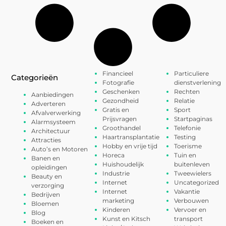
Financieel
Particuliere
Categorieën
Fotografie
dienstverlening
Geschenken
Rechten
Aanbiedingen
Gezondheid
Relatie
Adverteren
Gratis en
Sport
Afvalverwerking
Prijsvragen
Startpaginas
Alarmsysteem
Groothandel
Telefonie
Architectuur
Haartransplantatie
Testing
Attracties
Hobby en vrije tijd
Toerisme
Auto’s en Motoren
Horeca
Tuin en
Banen en
Huishoudelijk
buitenleven
opleidingen
Industrie
Tweewielers
Beauty en
Internet
Uncategorized
verzorging
Internet
Vakantie
Bedrijven
marketing
Verbouwen
Bloemen
Kinderen
Vervoer en
Blog
Kunst en Kitsch
transport
Boeken en