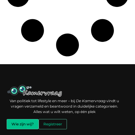
Een backlink kopen: slimme investering of risico voor je online reputatie?
Verdien geld met je website: jouw digitale platform als inkomstenbron
Van politiek tot lifestyle en meer – bij
De Kamervraag
vindt u
vragen verzameld en beantwoord in duidelijke categorieën.
Alles wat u wilt weten, op één plek
Wie zijn wij?
Registreer