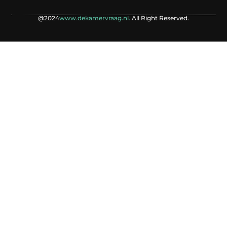
@2024
www.dekamervraag.nl.
All Right Reserved.