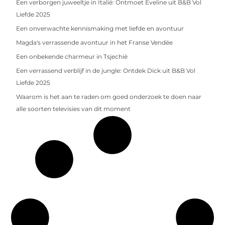
Een verborgen juweeltje in Italië: Ontmoet Eveline uit B&B Vol
Liefde 2025
Een onverwachte kennismaking met liefde en avontuur
Magda's verrassende avontuur in het Franse Vendée
Een onbekende charmeur in Tsjechië
Een verrassend verblijf in de jungle: Ontdek Dick uit B&B Vol
Liefde 2025
Waarom is het aan te raden om goed onderzoek te doen naar
alle soorten televisies van dit moment