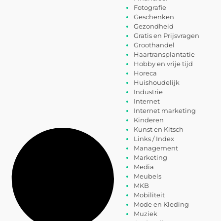
Fotografie
Geschenken
Gezondheid
Gratis en Prijsvragen
Groothandel
Haartransplantatie
Hobby en vrije tijd
Horeca
Huishoudelijk
Industrie
Internet
Internet marketing
Kinderen
Kunst en Kitsch
Links / Index
Management
Marketing
Media
Meubels
MKB
Mobiliteit
Mode en Kleding
Muziek