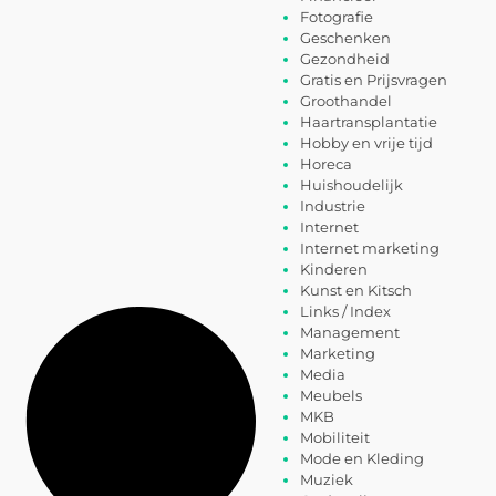
Fotografie
Geschenken
Gezondheid
Gratis en Prijsvragen
Groothandel
Haartransplantatie
Hobby en vrije tijd
Horeca
Huishoudelijk
Industrie
Internet
Internet marketing
Kinderen
Kunst en Kitsch
Links / Index
Management
Marketing
Media
Meubels
MKB
Mobiliteit
Mode en Kleding
Muziek