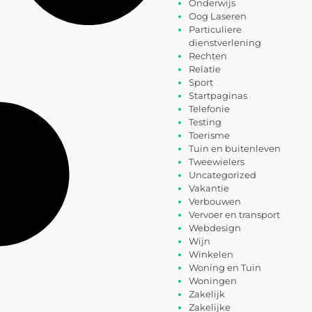
Onderwijs
Oog Laseren
Particuliere
dienstverlening
Rechten
Relatie
Sport
Startpaginas
Telefonie
Testing
Toerisme
Tuin en buitenleven
Tweewielers
Uncategorized
Vakantie
Verbouwen
Vervoer en transport
Webdesign
Wijn
Winkelen
Woning en Tuin
Woningen
Zakelijk
Zakelijke