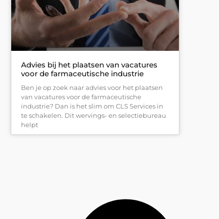
Advies bij het plaatsen van vacatures
voor de farmaceutische industrie
Ben je op zoek naar advies voor het plaatsen
van vacatures voor de farmaceutische
industrie? Dan is het slim om CLS Services in
te schakelen. Dit wervings- en selectiebureau
helpt