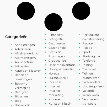
Financieel
Particuliere
Categorieën
Fotografie
dienstverlening
Geschenken
Rechten
Aanbiedingen
Gezondheid
Relatie
Adverteren
Gratis en
Sport
Afvalverwerking
Prijsvragen
Startpaginas
Alarmsysteem
Groothandel
Telefonie
Architectuur
Haartransplantatie
Testing
Attracties
Hobby en vrije tijd
Toerisme
Auto’s en Motoren
Horeca
Tuin en
Banen en
Huishoudelijk
buitenleven
opleidingen
Industrie
Tweewielers
Beauty en
Internet
Uncategorized
verzorging
Internet
Vakantie
Bedrijven
marketing
Verbouwen
Bloemen
Kinderen
Vervoer en
Blog
Kunst en Kitsch
transport
Boeken en