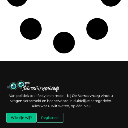
Een backlink kopen: slimme investering of risico voor je online reputatie?
Verdien geld met je website: jouw digitale platform als inkomstenbron
Van politiek tot lifestyle en meer – bij
De Kamervraag
vindt u
vragen verzameld en beantwoord in duidelijke categorieën.
Alles wat u wilt weten, op één plek
Wie zijn wij?
Registreer