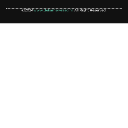
@2024
www.dekamervraag.nl.
All Right Reserved.