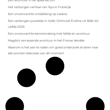
Een avontuur in de Spaanse zon
Het verborgen verhaal van Illya in Frankrijk
Een onverwachte ontdekking op Lesbos
Een verborgen juweeltje in Italië: Ontmoet Eveline uit B&B Vol
Liefde 2025
Een onverwachte kennismaking met liefde en avontuur
Magda's verrassende avontuur in het Franse Vendée
Waarom is het aan te raden om goed onderzoek te doen naar
alle soorten televisies van dit moment