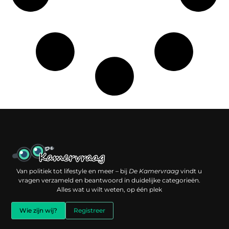
Een backlink kopen: slimme investering of risico voor je online reputatie?
Verdien geld met je website: jouw digitale platform als inkomstenbron
Van politiek tot lifestyle en meer – bij
De Kamervraag
vindt u
vragen verzameld en beantwoord in duidelijke categorieën.
Alles wat u wilt weten, op één plek
Wie zijn wij?
Registreer