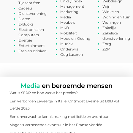
Links / Index
Webdesign
Tijdschriften
Management
Wijn
Cadeau
Marketing
Winkelen
Dienstverlening
Media
Woning en Tuin
Dieren
Meubels
Woningen
E-Books
MKB
Zakelijk
Electronica en
Mobiliteit
Zakelijke
Computers
Mode en Kleding
dienstverlening
Energie
Muziek
Zorg
Entertainment
Onderwijs
ZZP
Eten en drinken
Oog Laseren
Media
en beroemde mensen
Wat is SERP en hoe werkt het precies?
Een verborgen juweeltje in Italië: Ontmoet Eveline uit B&B Vol
Liefde 2025
Een onverwachte kennismaking met liefde en avontuur
Magda's verrassende avontuur in het Franse Vendée