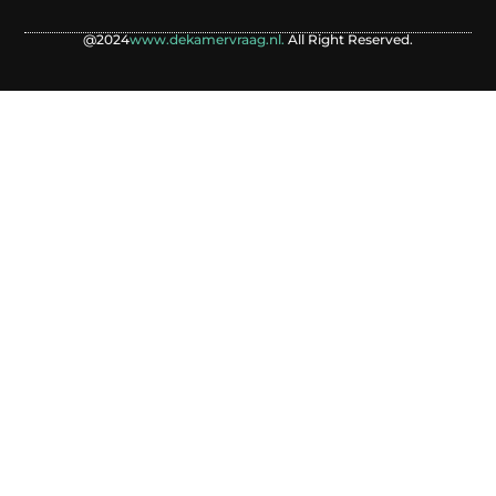
@2024
www.dekamervraag.nl.
All Right Reserved.