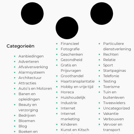
Financieel
Particuliere
Categorieën
Fotografie
dienstverlening
Geschenken
Rechten
Aanbiedingen
Gezondheid
Relatie
Adverteren
Gratis en
Sport
Afvalverwerking
Prijsvragen
Startpaginas
Alarmsysteem
Groothandel
Telefonie
Architectuur
Haartransplantatie
Testing
Attracties
Hobby en vrije tijd
Toerisme
Auto’s en Motoren
Horeca
Tuin en
Banen en
Huishoudelijk
buitenleven
opleidingen
Industrie
Tweewielers
Beauty en
Internet
Uncategorized
verzorging
Internet
Vakantie
Bedrijven
marketing
Verbouwen
Bloemen
Kinderen
Vervoer en
Blog
Kunst en Kitsch
transport
Boeken en