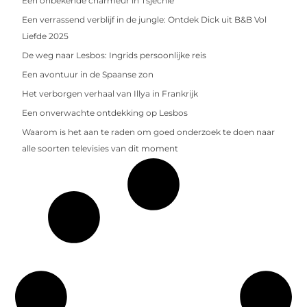
Een onbekende charmeur in Tsjechië
Een verrassend verblijf in de jungle: Ontdek Dick uit B&B Vol
Liefde 2025
De weg naar Lesbos: Ingrids persoonlijke reis
Een avontuur in de Spaanse zon
Het verborgen verhaal van Illya in Frankrijk
Een onverwachte ontdekking op Lesbos
Waarom is het aan te raden om goed onderzoek te doen naar
alle soorten televisies van dit moment