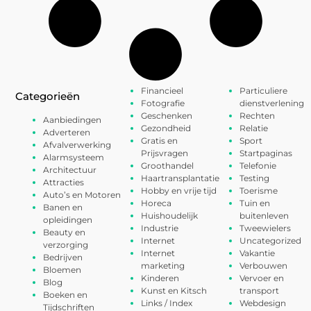
Financieel
Particuliere
Categorieën
Fotografie
dienstverlening
Geschenken
Rechten
Aanbiedingen
Gezondheid
Relatie
Adverteren
Gratis en
Sport
Afvalverwerking
Prijsvragen
Startpaginas
Alarmsysteem
Groothandel
Telefonie
Architectuur
Haartransplantatie
Testing
Attracties
Hobby en vrije tijd
Toerisme
Auto’s en Motoren
Horeca
Tuin en
Banen en
Huishoudelijk
buitenleven
opleidingen
Industrie
Tweewielers
Beauty en
Internet
Uncategorized
verzorging
Internet
Vakantie
Bedrijven
marketing
Verbouwen
Bloemen
Kinderen
Vervoer en
Blog
Kunst en Kitsch
transport
Boeken en
Links / Index
Webdesign
Tijdschriften