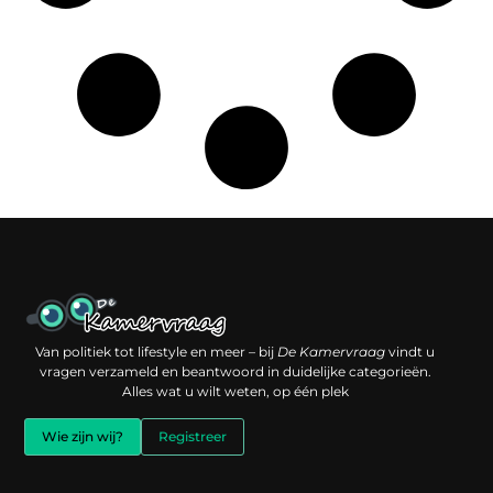
Een backlink kopen: slimme investering of risico voor je online reputatie?
Verdien geld met je website: jouw digitale platform als inkomstenbron
Van politiek tot lifestyle en meer – bij
De Kamervraag
vindt u
vragen verzameld en beantwoord in duidelijke categorieën.
Alles wat u wilt weten, op één plek
Wie zijn wij?
Registreer