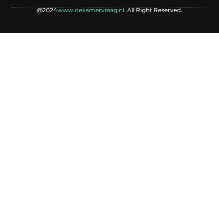
@2024
www.dekamervraag.nl.
All Right Reserved.