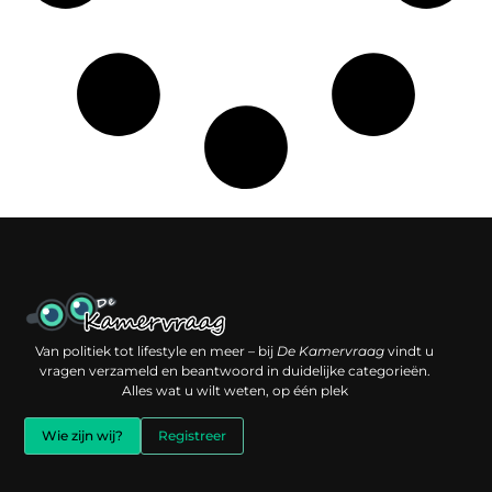
Een backlink kopen: slimme investering of risico voor je online reputatie?
Verdien geld met je website: jouw digitale platform als inkomstenbron
Van politiek tot lifestyle en meer – bij
De Kamervraag
vindt u
vragen verzameld en beantwoord in duidelijke categorieën.
Alles wat u wilt weten, op één plek
Wie zijn wij?
Registreer