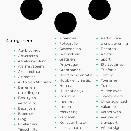
Financieel
Particuliere
Categorieën
Fotografie
dienstverlening
Geschenken
Rechten
Aanbiedingen
Gezondheid
Relatie
Adverteren
Gratis en
Sport
Afvalverwerking
Prijsvragen
Startpaginas
Alarmsysteem
Groothandel
Telefonie
Architectuur
Haartransplantatie
Testing
Attracties
Hobby en vrije tijd
Toerisme
Auto’s en Motoren
Horeca
Tuin en
Banen en
Huishoudelijk
buitenleven
opleidingen
Industrie
Tweewielers
Beauty en
Internet
Uncategorized
verzorging
Internet
Vakantie
Bedrijven
marketing
Verbouwen
Bloemen
Kinderen
Vervoer en
Blog
Kunst en Kitsch
transport
Boeken en
Links / Index
Webdesign
Tijdschriften