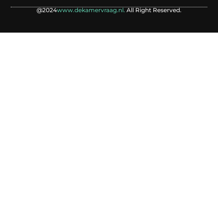
@2024
www.dekamervraag.nl.
All Right Reserved.