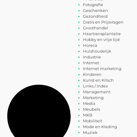
Fotografie
Geschenken
Gezondheid
Gratis en Prijsvragen
Groothandel
Haartransplantatie
Hobby en vrije tijd
Horeca
Huishoudelijk
Industrie
Internet
Internet marketing
Kinderen
Kunst en Kitsch
Links / Index
Management
Marketing
Media
Meubels
MKB
Mobiliteit
Mode en Kleding
Muziek