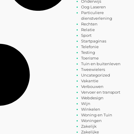
Onderwijs
Oog Laseren
Particuliere
dienstverlening
Rechten
Relatie
Sport
Startpaginas
Telefonie
Testing
Toerisme
Tuin en buitenleven
Tweewielers
Uncategorized
Vakantie
Verbouwen
Vervoer en transport
Webdesign
Wijn
Winkelen
Woning en Tuin
Woningen
Zakelijk
Zakelijke