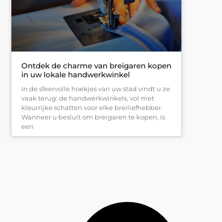
Ontdek de charme van breigaren kopen
in uw lokale handwerkwinkel
In de sfeervolle hoekjes van uw stad vindt u ze
vaak terug: de handwerkwinkels, vol met
kleurrijke schatten voor elke breiliefhebber.
Wanneer u besluit om breigaren te kopen, is
een