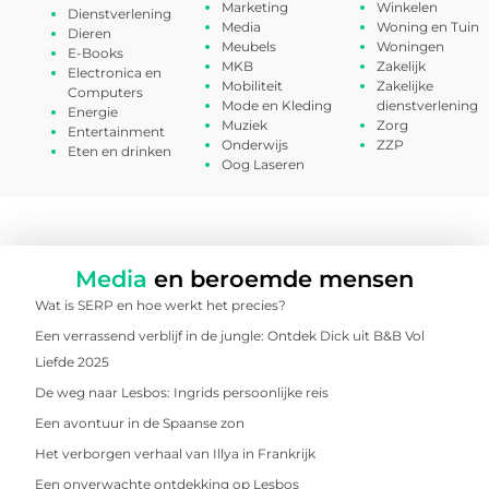
Marketing
Winkelen
Dienstverlening
Media
Woning en Tuin
Dieren
Meubels
Woningen
E-Books
MKB
Zakelijk
Electronica en
Mobiliteit
Zakelijke
Computers
Mode en Kleding
dienstverlening
Energie
Muziek
Zorg
Entertainment
Onderwijs
ZZP
Eten en drinken
Oog Laseren
Media
en beroemde mensen
Wat is SERP en hoe werkt het precies?
Een verrassend verblijf in de jungle: Ontdek Dick uit B&B Vol
Liefde 2025
De weg naar Lesbos: Ingrids persoonlijke reis
Een avontuur in de Spaanse zon
Het verborgen verhaal van Illya in Frankrijk
Een onverwachte ontdekking op Lesbos