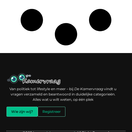
Een backlink kopen: slimme investering of risico voor je online reputatie?
Verdien geld met je website: jouw digitale platform als inkomstenbron
Van politiek tot lifestyle en meer – bij
De Kamervraag
vindt u
vragen verzameld en beantwoord in duidelijke categorieën.
Alles wat u wilt weten, op één plek
Wie zijn wij?
Registreer