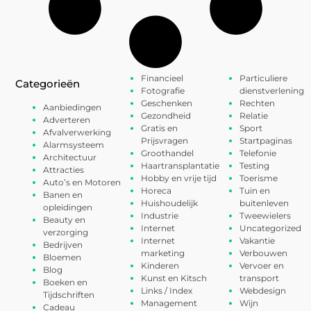
Financieel
Particuliere
Categorieën
Fotografie
dienstverlening
Geschenken
Rechten
Aanbiedingen
Gezondheid
Relatie
Adverteren
Gratis en
Sport
Afvalverwerking
Prijsvragen
Startpaginas
Alarmsysteem
Groothandel
Telefonie
Architectuur
Haartransplantatie
Testing
Attracties
Hobby en vrije tijd
Toerisme
Auto’s en Motoren
Horeca
Tuin en
Banen en
Huishoudelijk
buitenleven
opleidingen
Industrie
Tweewielers
Beauty en
Internet
Uncategorized
verzorging
Internet
Vakantie
Bedrijven
marketing
Verbouwen
Bloemen
Kinderen
Vervoer en
Blog
Kunst en Kitsch
transport
Boeken en
Links / Index
Webdesign
Tijdschriften
Management
Wijn
Cadeau