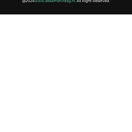
@2024
www.dekamervraag.nl.
All Right Reserved.