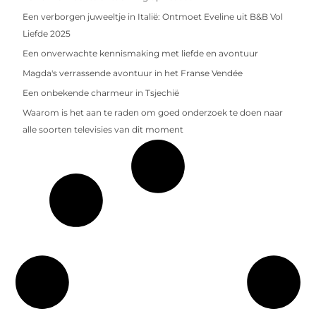
Een verborgen juweeltje in Italië: Ontmoet Eveline uit B&B Vol
Liefde 2025
Een onverwachte kennismaking met liefde en avontuur
Magda's verrassende avontuur in het Franse Vendée
Een onbekende charmeur in Tsjechië
Waarom is het aan te raden om goed onderzoek te doen naar
alle soorten televisies van dit moment