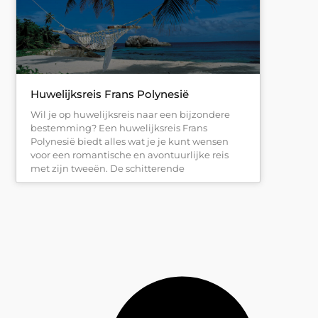
Huwelijksreis Frans Polynesië
Wil je op huwelijksreis naar een bijzondere
bestemming? Een huwelijksreis Frans
Polynesië biedt alles wat je je kunt wensen
voor een romantische en avontuurlijke reis
met zijn tweeën. De schitterende