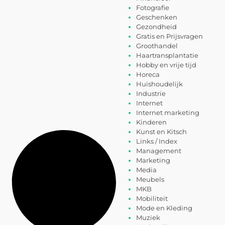
Fotografie
Geschenken
Gezondheid
Gratis en Prijsvragen
Groothandel
Haartransplantatie
Hobby en vrije tijd
Horeca
Huishoudelijk
Industrie
Internet
Internet marketing
Kinderen
Kunst en Kitsch
Links / Index
Management
Marketing
Media
Meubels
MKB
Mobiliteit
Mode en Kleding
Muziek