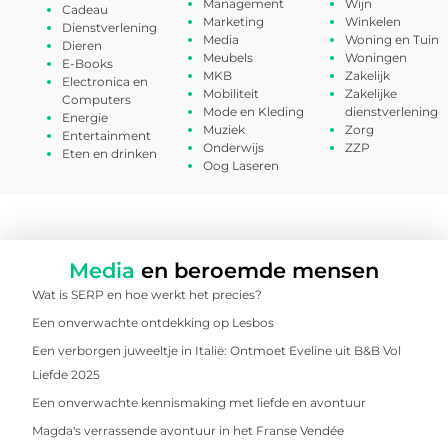
Management
Wijn
Cadeau
Marketing
Winkelen
Dienstverlening
Media
Woning en Tuin
Dieren
Meubels
Woningen
E-Books
MKB
Zakelijk
Electronica en
Mobiliteit
Zakelijke
Computers
Mode en Kleding
dienstverlening
Energie
Muziek
Zorg
Entertainment
Onderwijs
ZZP
Eten en drinken
Oog Laseren
Media
en beroemde mensen
Wat is SERP en hoe werkt het precies?
Een onverwachte ontdekking op Lesbos
Een verborgen juweeltje in Italië: Ontmoet Eveline uit B&B Vol
Liefde 2025
Een onverwachte kennismaking met liefde en avontuur
Magda's verrassende avontuur in het Franse Vendée