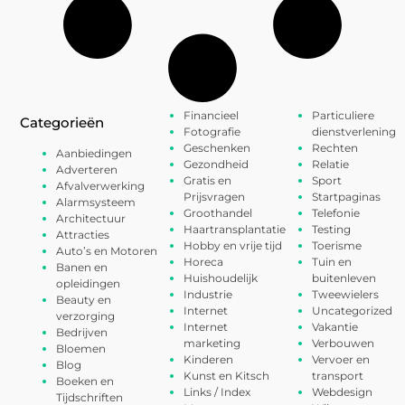
Financieel
Particuliere
Categorieën
Fotografie
dienstverlening
Geschenken
Rechten
Aanbiedingen
Gezondheid
Relatie
Adverteren
Gratis en
Sport
Afvalverwerking
Prijsvragen
Startpaginas
Alarmsysteem
Groothandel
Telefonie
Architectuur
Haartransplantatie
Testing
Attracties
Hobby en vrije tijd
Toerisme
Auto’s en Motoren
Horeca
Tuin en
Banen en
Huishoudelijk
buitenleven
opleidingen
Industrie
Tweewielers
Beauty en
Internet
Uncategorized
verzorging
Internet
Vakantie
Bedrijven
marketing
Verbouwen
Bloemen
Kinderen
Vervoer en
Blog
Kunst en Kitsch
transport
Boeken en
Links / Index
Webdesign
Tijdschriften