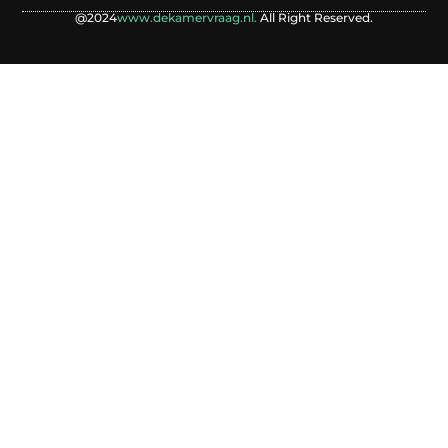
@2024
www.dekamervraag.nl.
All Right Reserved.