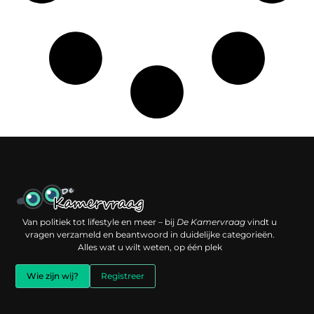
Een backlink kopen: slimme investering of risico voor je online reputatie?
Verdien geld met je website: jouw digitale platform als inkomstenbron
Van politiek tot lifestyle en meer – bij
De Kamervraag
vindt u
vragen verzameld en beantwoord in duidelijke categorieën.
Alles wat u wilt weten, op één plek
Wie zijn wij?
Registreer