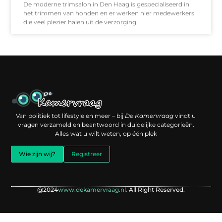
De moderne trimsalon in Den Haag is gespecialiseerd in
het trimmen van honden en er werken hier medewerkers
die veel plezier halen uit de verzorging
Een backlink kopen: slimme investering of risico voor je online reputatie?
Verdien geld met je website: jouw digitale platform als inkomstenbron
Van politiek tot lifestyle en meer – bij
De Kamervraag
vindt u
vragen verzameld en beantwoord in duidelijke categorieën.
Alles wat u wilt weten, op één plek
Wie zijn wij?
Registreer
@2024
www.dekamervraag.nl.
All Right Reserved.