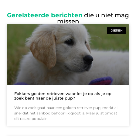
Gerelateerde berichten
die u niet mag
missen
DIEREN
Fokkers golden retriever: waar let je op als je op
zoek bent naar de juiste pup?
Wie op zoek gaat naar een golden retriever pup, merkt al
snel dat het aanbod behoorlijk groot is. Maar juist omdat
dit ras zo populair