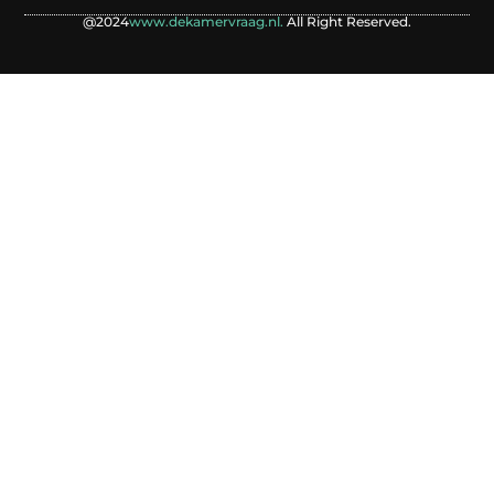
@2024
www.dekamervraag.nl.
All Right Reserved.