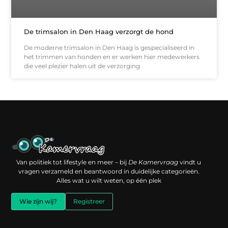
De trimsalon in Den Haag verzorgt de hond
De moderne trimsalon in Den Haag is gespecialiseerd in
het trimmen van honden en er werken hier medewerkers
die veel plezier halen uit de verzorging
Een backlink kopen: slimme investering of risico voor je online reputatie?
Verdien geld met je website: jouw digitale platform als inkomstenbron
Van politiek tot lifestyle en meer – bij
De Kamervraag
vindt u
vragen verzameld en beantwoord in duidelijke categorieën.
Alles wat u wilt weten, op één plek
Wie zijn wij?
Registreer