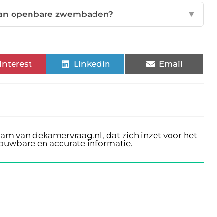
 van openbare zwembaden?
▼
interest
LinkedIn
Email
eam van dekamervraag.nl, dat zich inzet voor het
rouwbare en accurate informatie.