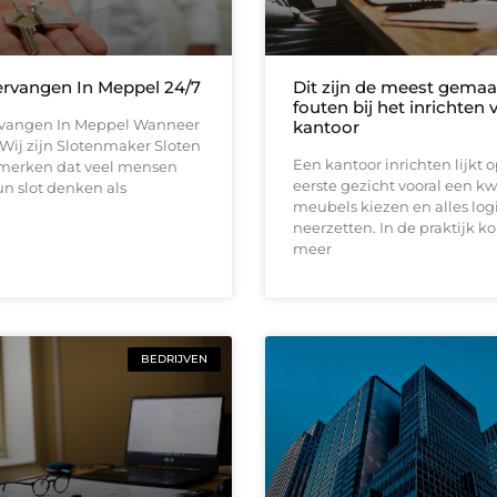
ervangen In Meppel 24/7
Dit zijn de meest gemaa
fouten bij het inrichten
rvangen In Meppel Wanneer
kantoor
d Wij zijn Slotenmaker Sloten
Een kantoor inrichten lijkt 
j merken dat veel mensen
eerste gezicht vooral een kw
n slot denken als
meubels kiezen en alles log
neerzetten. In de praktijk k
meer
BEDRIJVEN