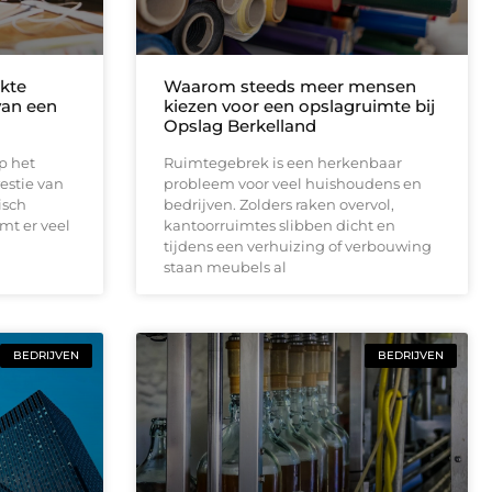
kte
Waarom steeds meer mensen
 van een
kiezen voor een opslagruimte bij
Opslag Berkelland
op het
Ruimtegebrek is een herkenbaar
estie van
probleem voor veel huishoudens en
isch
bedrijven. Zolders raken overvol,
omt er veel
kantoorruimtes slibben dicht en
tijdens een verhuizing of verbouwing
staan meubels al
BEDRIJVEN
BEDRIJVEN