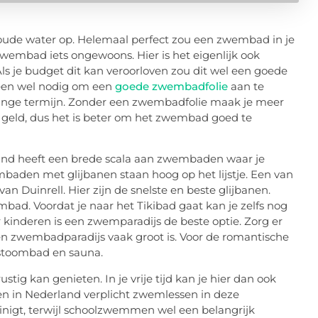
oude water op. Helemaal perfect zou een zwembad in je
n zwembad
iets ongewoons. Hier is het
eigenlijk ook
ls je budget dit kan veroorloven zou dit wel een goede
lleen wel nodig om een
goede zwembadfolie
aan te
 lange termijn. Zonder een zwembadfolie maak je meer
k geld, dus het is beter om het zwembad goed te
nd heeft een brede scala aan zwembaden waar je
baden met glijbanen staan hoog op het lijstje
. Een van
van Duinrell. Hier zijn de snelste en beste glijbanen.
bad. Voordat je naar het
Tikibad
gaat kan je zelfs nog
 kinderen is een zwemparadijs de beste optie. Zorg er
en
zwembad
paradijs vaak groot is. Voor de romantische
stoombad en sauna.
rustig kan genieten.
In je vrije tijd kan je hier dan ook
en in Nederland verplicht zwemlessen in deze
inigt, terwijl schoolzwemmen wel een belangrijk