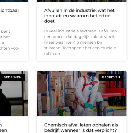
zichtbaar
Afvullen in de industrie: wat het
inhoudt en waarom het ertoe
doet
In veel industriële sectoren is afvullen
 bent
een proces dat dagelijks plaatsvindt,
et het
maar waar weinig mensen bij
aar
stilstaan. Toch speelt het een cruciale
chten voor
rol in de
BEDRIJVEN
BEDRIJVEN
n
Chemisch afval laten ophalen als
 een
bedrijf, wanneer is dat verplicht?