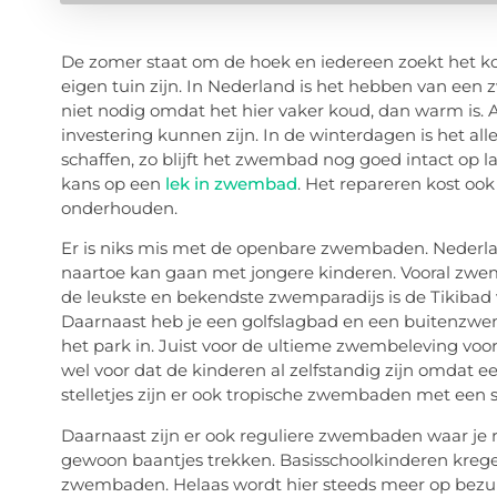
De zomer staat om de hoek en iedereen zoekt het k
eigen tuin zijn. In Nederland is het hebben van ee
niet
nodig omdat
het hier
vaker koud, dan warm is. A
investering
kunnen
zijn. In de winterdagen is het a
schaffen, zo blijft het zwembad nog goed intact op
kans op een
lek in zwembad
. Het repareren kost oo
onderhouden.
Er is
niks mis met de openbare zwembaden. Nederla
naartoe kan gaan met jongere kinderen. Vooral zwem
de leukste en bekendste
zwemparadijs is de
Tikibad
Daarnaast heb je een
golf
slagbad
en een buitenzwem
het park in. Juist voor de ultieme zwembeleving voor
wel voor dat de kinderen al zelfstandig
zijn om
dat e
stelletjes
zijn er ook tropische zwembaden
met een 
Daarnaast zijn er ook reguliere zwembaden waar je 
gewoon baantjes trekken.
Basisscho
olkinderen
kreg
zwembaden.
Helaas wordt hier steeds meer op bezu