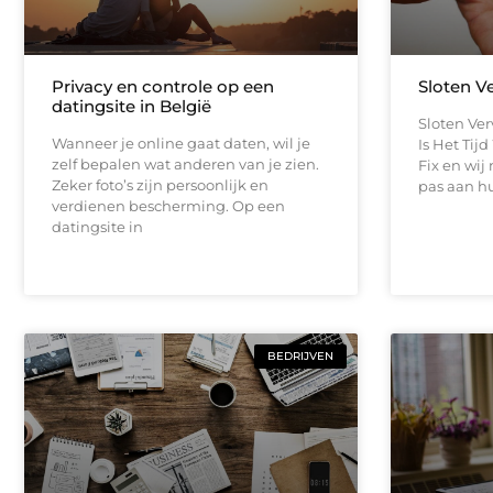
Privacy en controle op een
Sloten V
datingsite in België
Sloten Ve
Wanneer je online gaat daten, wil je
Is Het Tij
zelf bepalen wat anderen van je zien.
Fix en wi
Zeker foto’s zijn persoonlijk en
pas aan hu
verdienen bescherming. Op een
datingsite in
BEDRIJVEN