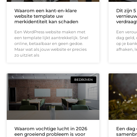
Waarom een kant-en-klare
Dit zijn 
website template uw
vernieuw
merkidentiteit kan schaden
verdraag
Een WordPress website maken met
Een veroud
een template lijkt aantrekkelijk. Snel
dag geld, o
online, betaalbaar en geen gedoe.
op je ban
Maar wat als jouw website er precies
afhaken, l
zo uitziet als
BEDRIJVEN
Waarom vochtige lucht in 2026
Een dag d
een groeiend probleem is voor
samenbr