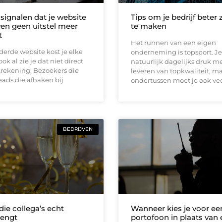
5 signalen dat je website
Tips om je bedrijf beter 
en geen uitstel meer
te maken
t
Het runnen van een eigen
erde website kost je elke
onderneming is topsport. Je
ok al zie je dat niet direct
natuurlijk dagelijks druk m
krekening. Bezoekers die
leveren van topkwaliteit, m
eads die afhaken bij
ondertussen moet je ook ve
BEDRIJVEN
ie collega’s echt
Wanneer kies je voor ee
engt
portofoon in plaats van