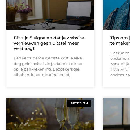
Dit zijn 5 signalen dat je website
Tips om j
vernieuwen geen uitstel meer
te make
verdraagt
Het runne
Een verouderde website kost je elke
ondernemin
dag geld, ook al zie je dat niet direct
natuurlijk
op je bankrekening. Bezoekers die
leveren va
afhaken, leads die afhaken bij
ondertuss
BEDRIJVEN