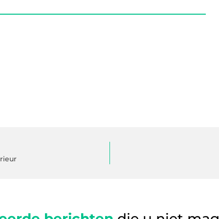
rieur
eerde berichten
die u niet ma