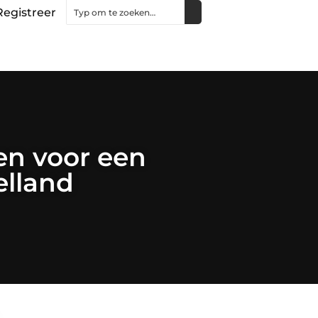
Registreer
n voor een
elland