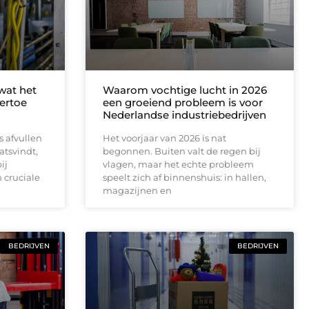
 wat het
Waarom vochtige lucht in 2026
ertoe
een groeiend probleem is voor
Nederlandse industriebedrijven
s afvullen
Het voorjaar van 2026 is nat
atsvindt,
begonnen. Buiten valt de regen bij
ij
vlagen, maar het echte probleem
n cruciale
speelt zich af binnenshuis: in hallen,
magazijnen en
BEDRIJVEN
BEDRIJVEN