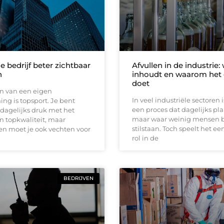
e bedrijf beter zichtbaar
Afvullen in de industrie:
n
inhoudt en waarom het 
doet
n van een eigen
In veel industriële sectoren i
g is topsport. Je bent
een proces dat dagelijks pla
 dagelijks druk met het
maar waar weinig mensen b
n topkwaliteit, maar
stilstaan. Toch speelt het ee
en moet je ook vechten voor
rol in de
BEDRIJVEN