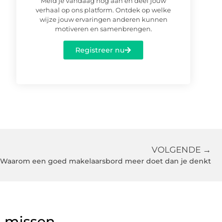
Meld je vandaag nog aan en deel jouw
verhaal op ons platform. Ontdek op welke
wijze jouw ervaringen anderen kunnen
motiveren en samenbrengen.
Registreer nu
VOLGENDE →
Waarom een goed makelaarsbord meer doet dan je denkt
g missen