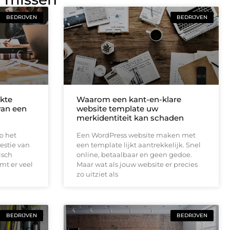
BEDRIJVEN
BEDRIJVEN
kte
Waarom een kant-en-klare
 van een
website template uw
merkidentiteit kan schaden
op het
Een WordPress website maken met
estie van
een template lijkt aantrekkelijk. Snel
isch
online, betaalbaar en geen gedoe.
omt er veel
Maar wat als jouw website er precies
zo uitziet als
BEDRIJVEN
BEDRIJVEN