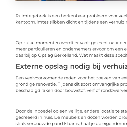
Ruimtegebrek is een herkenbaar probleem voor veel 
kantoorruimtes slibben dicht en tijdens een verhuizi
Op zulke momenten wordt er vaak gezocht naar een pra
meer particulieren en ondernemers ervoor om een ex
daarbij op Opslag Berkelland. Wat maakt deze specifi
Externe opslag nodig bij verhui
Een veelvoorkomende reden voor het zoeken van ext
grondige renovatie. Tijdens dit soort omvangrijke pr
beschadigd raken door bouwstof, verf of rondzwerve
Door de inboedel op een veilige, andere locatie te st
gecreëerd in huis. De meubels en dozen worden dro
strak verbouwde pand klaar is, haal je de eigendomm