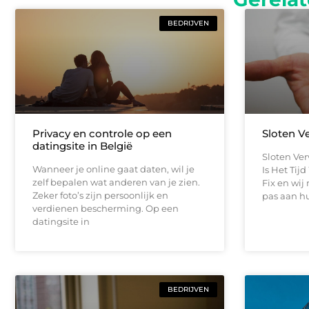
BEDRIJVEN
Privacy en controle op een
Sloten V
datingsite in België
Sloten Ve
Wanneer je online gaat daten, wil je
Is Het Tij
zelf bepalen wat anderen van je zien.
Fix en wi
Zeker foto’s zijn persoonlijk en
pas aan hu
verdienen bescherming. Op een
datingsite in
BEDRIJVEN