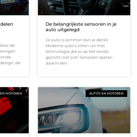
rdelen
De belangrijkste sensoren in je
auto uitgelegd
Je auto is slimmer dan je denkt
 door de
Moderne auto’s zitten vol met
gekregen
technologie die je op het eerste
llende
gezicht niet ziet. Sensoren spelen
odesign, de
daarin een
 EN MOTOREN
AUTO’S EN MOTOREN