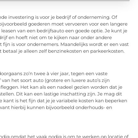
ede investering is voor je bedrijf of onderneming. Of
 bijvoorbeeld goederen moet vervoeren voor een langere
het leasen van een bedrijfsauto een goede optie. Je kunt je
rijf en hoeft niet om te kijken naar onder andere
 fijn is voor ondernemers. Maandelijks wordt er een vast
 betaal je alleen zelf benzinekosten en parkeerkosten.
 doorgaans zo’n twee à vier jaar, tegen een vaste
an het soort auto (grotere en luxere auto’s zijn
afleggen. Het kan als een nadeel gezien worden dat je
tellen. Dit kan een lastige inschatting zijn. Je mag dit
 kant is het fijn dat je je variabele kosten kan beperken
 want hierbij kunnen bijvoorbeeld onderhouds- en
dig omdat het vaak nodig is om te werken op locatie of