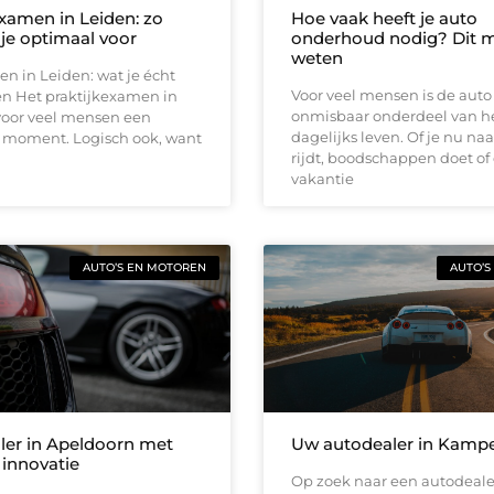
examen in Leiden: zo
Hoe vaak heeft je auto
 je optimaal voor
onderhoud nodig? Dit m
weten
en in Leiden: wat je écht
Voor veel mensen is de auto
n Het praktijkexamen in
onmisbaar onderdeel van h
voor veel mensen een
dagelijks leven. Of je nu naa
moment. Logisch ook, want
rijdt, boodschappen doet of
vakantie
AUTO’S EN MOTOREN
AUTO’S
ler in Apeldoorn met
Uw autodealer in Kamp
 innovatie
Op zoek naar een autodeale