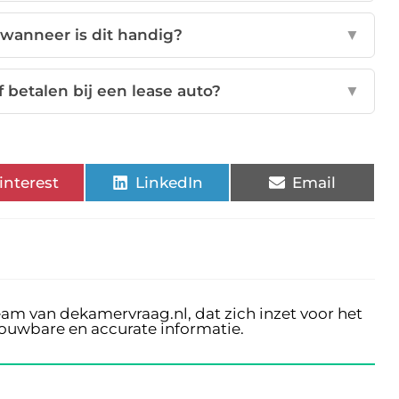
 wanneer is dit handig?
▼
 betalen bij een lease auto?
▼
interest
LinkedIn
Email
eam van dekamervraag.nl, dat zich inzet voor het
rouwbare en accurate informatie.