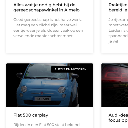
Alles wat je nodig hebt bij de
Praktijk
gereedschapswinkel in Almelo
bereid je
Goed gereedschap is het halve werk.
Je rijexam
Het mag een cliché zijn, maar wel
moet wete
eentje waar je als klusser vaak op een
Leiden is 
vervelende manier achter moet
spannend 
je wil
AUTO’S EN MOTOREN
Fiat 500 carplay
Audi-dea
focus op
Rijden in een Fiat 500 staat bekend