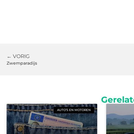
← VORIG
Zwemparadijs
Gerelat
AUTO’S EN MOTOREN