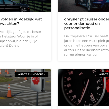
 volgen in Poeldijk: wat
chrysler pt cruiser onde
erwachten?
voor onderhoud en
personalisatie
Poeldijk geeft jou de beste
De Chrysler PT Cruiser heeft
r het stuur Woon je in of
jaren heen een vaste plek 
jk en wil je eindelijk je
onder liefhebbers van opva
halen? Dan is
auto’s. Het herkenbare retr
ruime binnenkant en
AUTO’S EN MOTOREN
AUTO’S