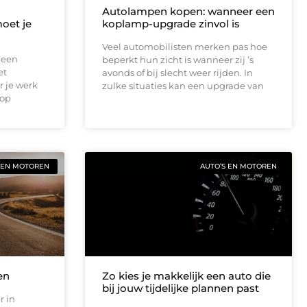
Autolampen kopen: wanneer een
oet je
koplamp-upgrade zinvol is
Veel automobilisten merken pas hoe
 een
beperkt hun zicht is wanneer zij ’s
et
avonds of bij slecht weer rijden. In
r je werk
zulke situaties kan een upgrade van
 op
 EN MOTOREN
AUTO’S EN MOTOREN
en
Zo kies je makkelijk een auto die
bij jouw tijdelijke plannen past
r in