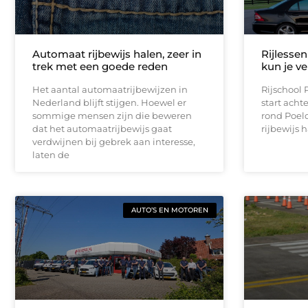
Automaat rijbewijs halen, zeer in
Rijlessen
trek met een goede reden
kun je v
Het aantal automaatrijbewijzen in
Rijschool 
Nederland blijft stijgen. Hoewel er
start achte
sommige mensen zijn die beweren
rond Poeldi
dat het automaatrijbewijs gaat
rijbewijs 
verdwijnen bij gebrek aan interesse,
laten de
AUTO’S EN MOTOREN