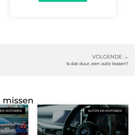
VOLGENDE →
Is dat duur, een auto leasen?
g missen
 EN MOTOREN
AUTO’S EN MOTOREN