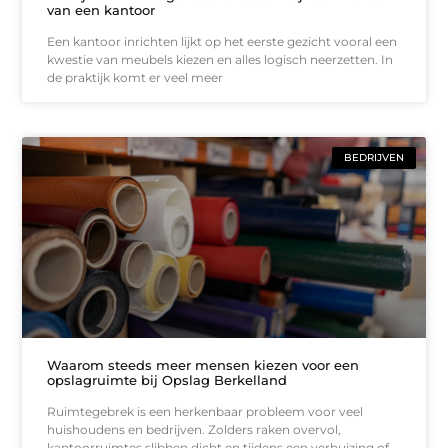
van een kantoor
Een kantoor inrichten lijkt op het eerste gezicht vooral een
kwestie van meubels kiezen en alles logisch neerzetten. In
de praktijk komt er veel meer
BEDRIJVEN
Waarom steeds meer mensen kiezen voor een
opslagruimte bij Opslag Berkelland
Ruimtegebrek is een herkenbaar probleem voor veel
huishoudens en bedrijven. Zolders raken overvol,
kantoorruimtes slibben dicht en tijdens een verhuizing of