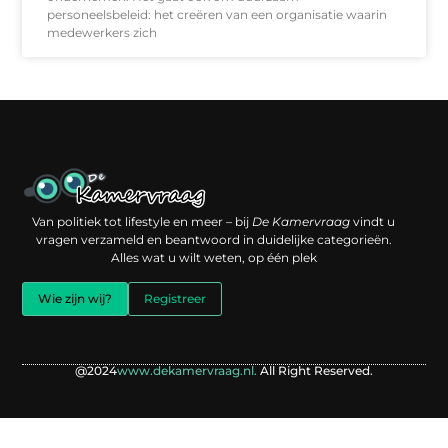
personeelsbeleid: het creëren van een organisatie waarin
medewerkers zich
Een backlink kopen: slimme investering of risico voor je online reputatie?
Verdien geld met je website: jouw digitale platform als inkomstenbron
Van politiek tot lifestyle en meer – bij
De Kamervraag
vindt u
vragen verzameld en beantwoord in duidelijke categorieën.
Alles wat u wilt weten, op één plek
Wie zijn wij?
Registreer
@2024
www.dekamervraag.nl.
All Right Reserved.