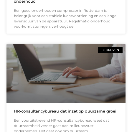
onderhoud
Een goed onderhouden compressor in Rotterdam is
belangrijk voor een stabiele luchtvoorziening en een lange
levensduur van de apparatuur. Regelmatig onderhoud
voorkomt storingen, verhoogt de
BEDRIJVEN
HR-consultancybureau dat inzet op duurzame groei
Een vooruitstrevend HR-consultancybureau weet dat
duurzaamheid verder gaat dan milieubewust
ondernemen. Het gaat ook om duurzaam