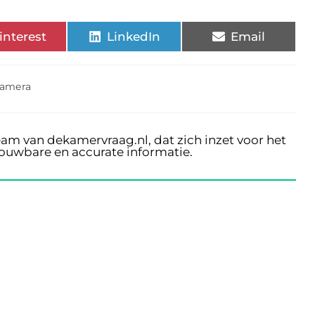
interest
LinkedIn
Email
camera
eam van dekamervraag.nl, dat zich inzet voor het
rouwbare en accurate informatie.