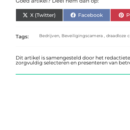
Goed artikel? Deel hem dan op:
X (Twitter)
Facebook
P
Bedrijven
,
Beveiligingscamera
,
draadloze 
Tags:
Dit artikel is samengesteld door het redactiet
zorgvuldig selecteren en presenteren van bet