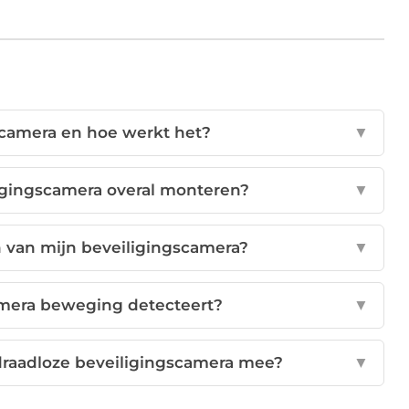
scamera en hoe werkt het?
▼
ligingscamera overal monteren?
▼
n van mijn beveiligingscamera?
▼
amera beweging detecteert?
▼
draadloze beveiligingscamera mee?
▼