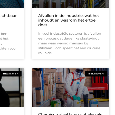
zichtbaar
Afvullen in de industrie: wat het
inhoudt en waarom het ertoe
doet
In veel industriële sectoren is afvullen
 bent
een proces dat dagelijks plaatsvindt,
et het
maar waar weinig mensen bij
aar
stilstaan. Toch speelt het een cruciale
chten voor
rol in de
BEDRIJVEN
BEDRIJVEN
n
Chemisch afval laten ophalen als