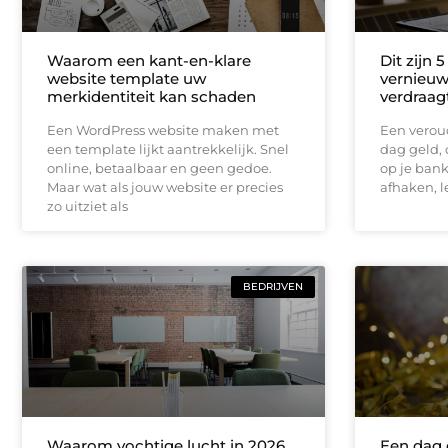
Waarom een kant-en-klare
Dit zijn 
website template uw
vernieuw
merkidentiteit kan schaden
verdraag
Een WordPress website maken met
Een veroud
een template lijkt aantrekkelijk. Snel
dag geld, o
online, betaalbaar en geen gedoe.
op je ban
Maar wat als jouw website er precies
afhaken, l
zo uitziet als
BEDRIJVEN
Waarom vochtige lucht in 2026
Een dag d