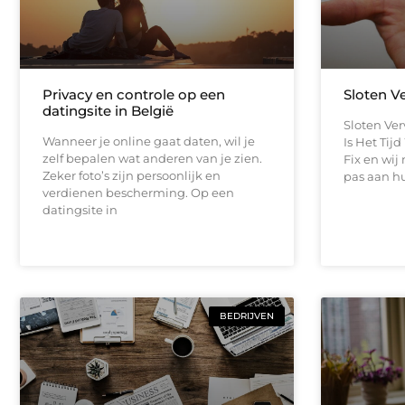
Privacy en controle op een
Sloten V
datingsite in België
Sloten Ve
Wanneer je online gaat daten, wil je
Is Het Tij
zelf bepalen wat anderen van je zien.
Fix en wi
Zeker foto’s zijn persoonlijk en
pas aan hu
verdienen bescherming. Op een
datingsite in
BEDRIJVEN