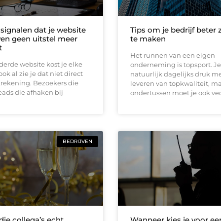
5 signalen dat je website
Tips om je bedrijf beter 
en geen uitstel meer
te maken
t
Het runnen van een eigen
erde website kost je elke
onderneming is topsport. Je
ok al zie je dat niet direct
natuurlijk dagelijks druk m
krekening. Bezoekers die
leveren van topkwaliteit, m
eads die afhaken bij
ondertussen moet je ook ve
BEDRIJVEN
ie collega’s echt
Wanneer kies je voor ee