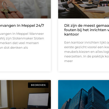
ervangen In Meppel 24/7
Dit zijn de meest gemaa
fouten bij het inrichten
rvangen In Meppel Wanneer
kantoor
d Wij zijn Slotenmaker Sloten
Een kantoor inrichten lijkt 
j merken dat veel mensen
eerste gezicht vooral een kw
n slot denken als
meubels kiezen en alles log
neerzetten. In de praktijk k
meer
BEDRIJVEN