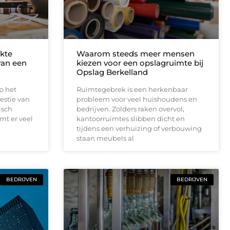
kte
Waarom steeds meer mensen
 van een
kiezen voor een opslagruimte bij
Opslag Berkelland
op het
Ruimtegebrek is een herkenbaar
estie van
probleem voor veel huishoudens en
isch
bedrijven. Zolders raken overvol,
omt er veel
kantoorruimtes slibben dicht en
tijdens een verhuizing of verbouwing
staan meubels al
BEDRIJVEN
BEDRIJVEN