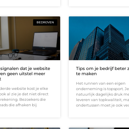
BEDRIJVEN
5 signalen dat je website
Tips om je bedrijf beter 
en geen uitstel meer
te maken
t
Het runnen van een eigen
erde website kost je elke
onderneming is topsport. Je
ok al zie je dat niet direct
natuurlijk dagelijks druk m
krekening. Bezoekers die
leveren van topkwaliteit, m
eads die afhaken bij
ondertussen moet je ook ve