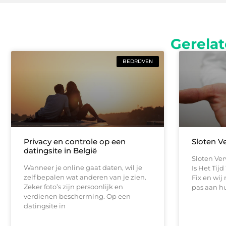
Gerelat
BEDRIJVEN
Privacy en controle op een
Sloten V
datingsite in België
Sloten Ve
Wanneer je online gaat daten, wil je
Is Het Tij
zelf bepalen wat anderen van je zien.
Fix en wi
Zeker foto’s zijn persoonlijk en
pas aan hu
verdienen bescherming. Op een
datingsite in