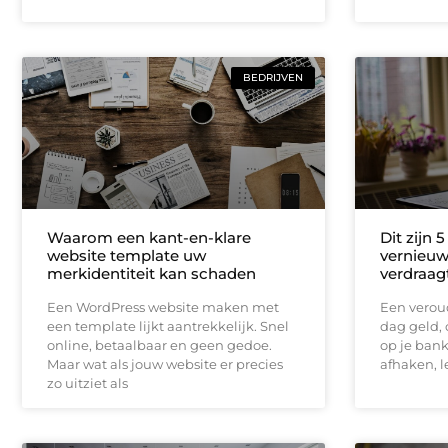
BEDRIJVEN
Waarom een kant-en-klare
Dit zijn 
website template uw
vernieuw
merkidentiteit kan schaden
verdraag
Een WordPress website maken met
Een veroud
een template lijkt aantrekkelijk. Snel
dag geld, o
online, betaalbaar en geen gedoe.
op je ban
Maar wat als jouw website er precies
afhaken, l
zo uitziet als