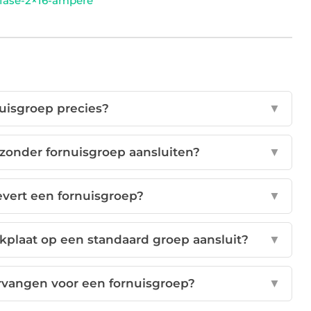
1-fase-2×16-ampere
nuisgroep precies?
▼
 zonder fornuisgroep aansluiten?
▼
vert een fornuisgroep?
▼
okplaat op een standaard groep aansluit?
▼
rvangen voor een fornuisgroep?
▼