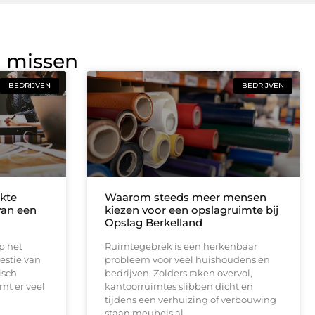
g missen
BEDRIJVEN
BEDRIJVEN
kte
Waarom steeds meer mensen
 van een
kiezen voor een opslagruimte bij
Opslag Berkelland
op het
Ruimtegebrek is een herkenbaar
estie van
probleem voor veel huishoudens en
isch
bedrijven. Zolders raken overvol,
omt er veel
kantoorruimtes slibben dicht en
tijdens een verhuizing of verbouwing
staan meubels al