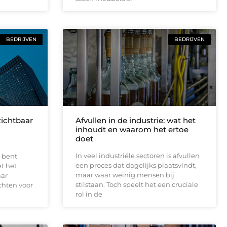
BEDRIJVEN
BEDRIJVEN
zichtbaar
Afvullen in de industrie: wat het
inhoudt en waarom het ertoe
doet
In veel industriële sectoren is afvullen
 bent
een proces dat dagelijks plaatsvindt,
et het
maar waar weinig mensen bij
aar
stilstaan. Toch speelt het een cruciale
chten voor
rol in de