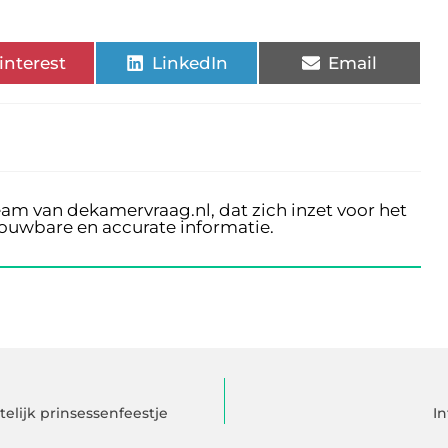
interest
LinkedIn
Email
eam van dekamervraag.nl, dat zich inzet voor het
rouwbare en accurate informatie.
elijk prinsessenfeestje
In