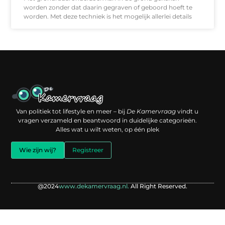
worden zonder dat daarin gegraven of geboord hoeft te
worden. Met deze techniek is het mogelijk allerlei details
Een backlink kopen: slimme investering of risico voor je online reputatie?
Verdien geld met je website: jouw digitale platform als inkomstenbron
Van politiek tot lifestyle en meer – bij
De Kamervraag
vindt u
vragen verzameld en beantwoord in duidelijke categorieën.
Alles wat u wilt weten, op één plek
Wie zijn wij?
Registreer
@2024
www.dekamervraag.nl.
All Right Reserved.