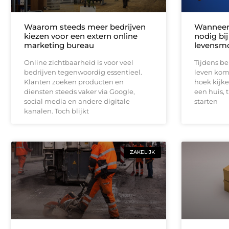
Waarom steeds meer bedrijven
Wanneer 
kiezen voor een extern online
nodig bij
marketing bureau
levensm
Online zichtbaarheid is voor veel
Tijdens b
bedrijven tegenwoordig essentieel.
leven kom
Klanten zoeken producten en
hoek kijk
diensten steeds vaker via Google,
een huis,
social media en andere digitale
starten
kanalen. Toch blijkt
ZAKELIJK