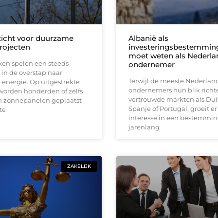
zicht voor duurzame
Albanië als
rojecten
investeringsbestemming
moet weten als Nederla
en spelen een steeds
ondernemer
l in de overstap naar
Terwijl de meeste Nederlan
energie. Op uitgestrekte
ondernemers hun blik richt
worden honderden of zelfs
vertrouwde markten als Dui
 zonnepanelen geplaatst
Spanje of Portugal, groeit er 
te
interesse in een bestemmin
jarenlang
ZAKELIJK