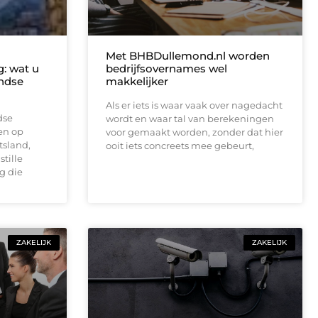
Met BHBDullemond.nl worden
: wat u
bedrijfsovernames wel
ndse
makkelijker
Als er iets is waar vaak over nagedacht
dse
wordt en waar tal van berekeningen
en op
voor gemaakt worden, zonder dat hier
tsland,
ooit iets concreets mee gebeurt,
stille
g die
ZAKELIJK
ZAKELIJK