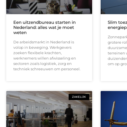
Een uitzendbureau starten in
Slim toe
Nederland: alles wat je moet
energiep
weten
Zonnepark
De arbeidsmarkt in Nederland is
grotere ro
volop in beweging. Werkgevers
duurzame 
zoeken flexibele krachten,
terreinen 
werknemers willen afwisseling en
duizenden
sectoren zoals logistiek, zorg en
om op gro
techniek schreeuwen om personeel.
ZAKELIJK