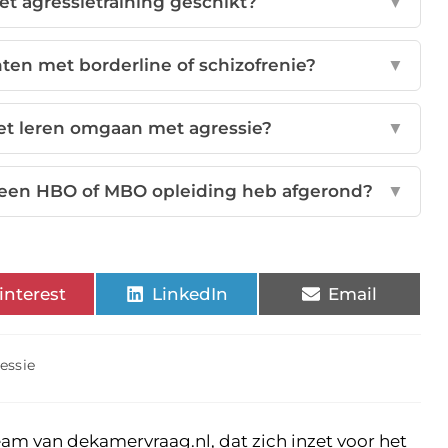
t agressietraining geschikt?
▼
nten met borderline of schizofrenie?
▼
het leren omgaan met agressie?
▼
al een HBO of MBO opleiding heb afgerond?
▼
interest
LinkedIn
Email
essie
eam van dekamervraag.nl, dat zich inzet voor het