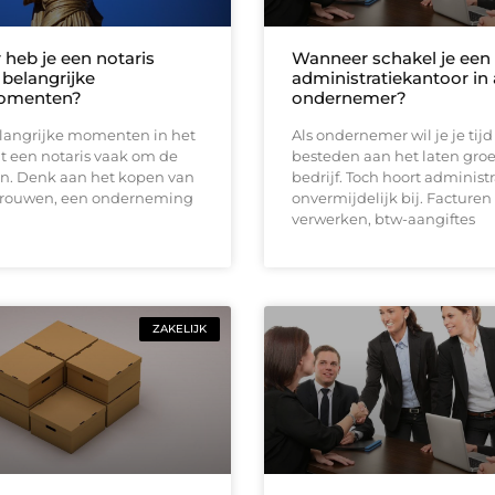
heb je een notaris
Wanneer schakel je een
 belangrijke
administratiekantoor in 
omenten?
ondernemer?
elangrijke momenten in het
Als ondernemer wil je je tijd 
t een notaris vaak om de
besteden aan het laten groe
en. Denk aan het kopen van
bedrijf. Toch hoort administr
 trouwen, een onderneming
onvermijdelijk bij. Facturen
verwerken, btw-aangiftes
ZAKELIJK