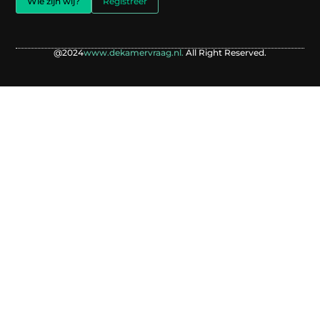
Wie zijn wij?
Registreer
@2024
www.dekamervraag.nl.
All Right Reserved.