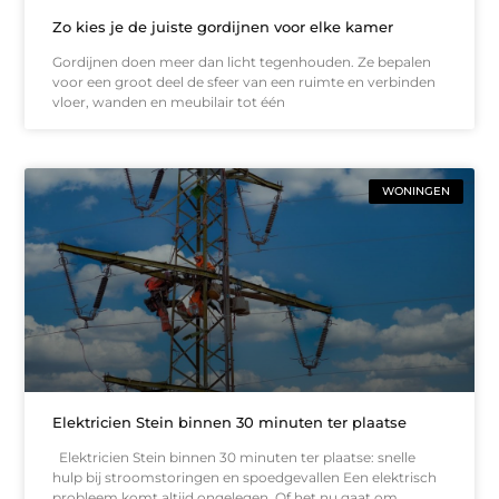
Zo kies je de juiste gordijnen voor elke kamer
Gordijnen doen meer dan licht tegenhouden. Ze bepalen
voor een groot deel de sfeer van een ruimte en verbinden
vloer, wanden en meubilair tot één
WONINGEN
Elektricien Stein binnen 30 minuten ter plaatse
Elektricien Stein binnen 30 minuten ter plaatse: snelle
hulp bij stroomstoringen en spoedgevallen Een elektrisch
probleem komt altijd ongelegen. Of het nu gaat om