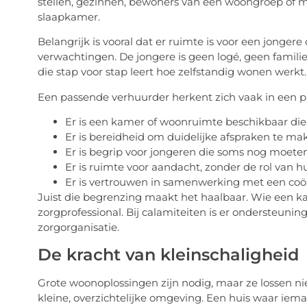
stellen, gezinnen, bewoners van een woongroep of me
slaapkamer.
Belangrijk is vooral dat er ruimte is voor een jongere
verwachtingen. De jongere is geen logé, geen familie
die stap voor stap leert hoe zelfstandig wonen werkt.
Een passende verhuurder herkent zich vaak in een 
Er is een kamer of woonruimte beschikbaar die b
Er is bereidheid om duidelijke afspraken te ma
Er is begrip voor jongeren die soms nog moete
Er is ruimte voor aandacht, zonder de rol van h
Er is vertrouwen in samenwerking met een coör
Juist die begrenzing maakt het haalbaar. Wie een kam
zorgprofessional. Bij calamiteiten is er ondersteuning
zorgorganisatie.
De kracht van kleinschaligheid
Grote woonoplossingen zijn nodig, maar ze lossen nie
kleine, overzichtelijke omgeving. Een huis waar ie