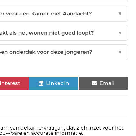
der voor een Kamer met Aandacht?
▼
t als het wonen niet goed loopt?
▼
een onderdak voor deze jongeren?
▼
interest
LinkedIn
Email
eam van dekamervraag.nl, dat zich inzet voor het
rouwbare en accurate informatie.