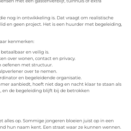
nsen met een gastenverblijf, tuinhuis of extra
 die nog in ontwikkeling is. Dat vraagt om realistische
lid en geen project. Het is een huurder met begeleiding,
paar kenmerken:
etaalbaar en veilig is.
ken over wonen, contact en privacy.
n oefenen met structuur.
ulpverlener over te nemen.
dinator en begeleidende organisatie.
er aanbiedt, hoeft niet dag en nacht klaar te staan als
, en de begeleiding blijft bij de betrokken
t alles op. Sommige jongeren bloeien juist op in een
mand hun naam kent. Een straat waar ze kunnen wennen.