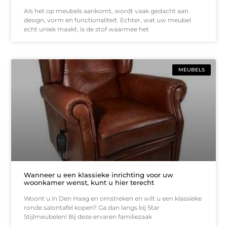
Als het op meubels aankomt, wordt vaak gedacht aan
design, vorm en functionaliteit. Echter, wat uw meubel
echt uniek maakt, is de stof waarmee het
MEUBELS
Wanneer u een klassieke inrichting voor uw
woonkamer wenst, kunt u hier terecht
Woont u in Den Haag en omstreken en wilt u een klassieke
ronde salontafel kopen? Ga dan langs bij Star
Stijlmeubelen! Bij deze ervaren familiezaak