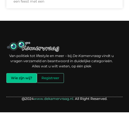
een feest met een
Een backlink kopen: slimme investering of risico voor je online reputatie?
Verdien geld met je website: jouw digitale platform als inkomstenbron
Van politiek tot lifestyle en meer – bij
De Kamervraag
vindt u
vragen verzameld en beantwoord in duidelijke categorieën.
Alles wat u wilt weten, op één plek
Wie zijn wij?
Registreer
@2024
www.dekamervraag.nl.
All Right Reserved.