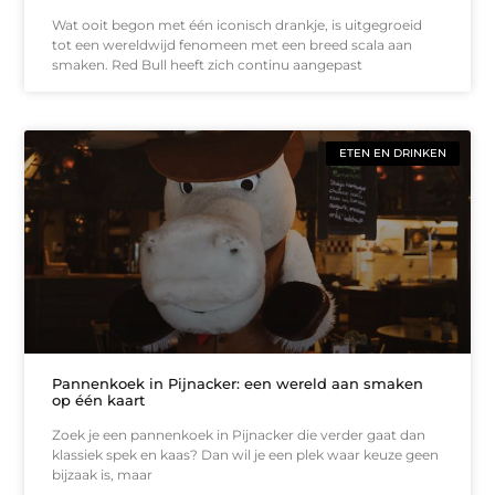
Wat ooit begon met één iconisch drankje, is uitgegroeid
tot een wereldwijd fenomeen met een breed scala aan
smaken. Red Bull heeft zich continu aangepast
ETEN EN DRINKEN
Pannenkoek in Pijnacker: een wereld aan smaken
op één kaart
Zoek je een pannenkoek in Pijnacker die verder gaat dan
klassiek spek en kaas? Dan wil je een plek waar keuze geen
bijzaak is, maar