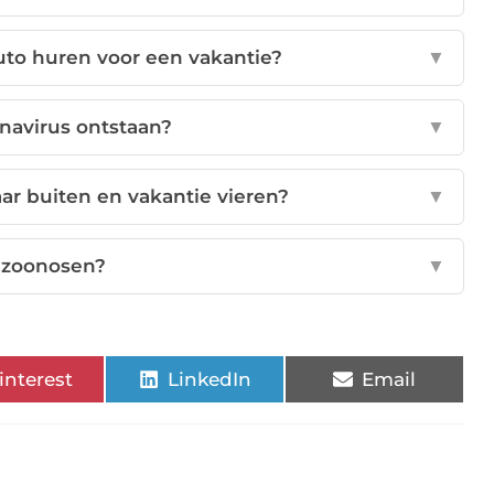
uto huren voor een vakantie?
▼
onavirus ontstaan?
▼
ar buiten en vakantie vieren?
▼
n zoonosen?
▼
interest
LinkedIn
Email