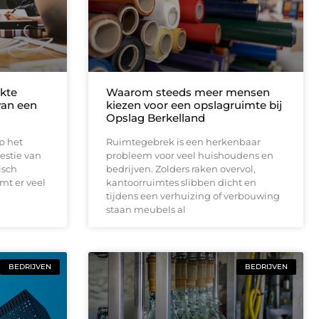
kte
Waarom steeds meer mensen
 van een
kiezen voor een opslagruimte bij
Opslag Berkelland
op het
Ruimtegebrek is een herkenbaar
estie van
probleem voor veel huishoudens en
isch
bedrijven. Zolders raken overvol,
omt er veel
kantoorruimtes slibben dicht en
tijdens een verhuizing of verbouwing
staan meubels al
BEDRIJVEN
BEDRIJVEN