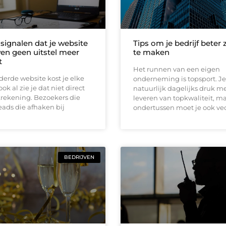
5 signalen dat je website
Tips om je bedrijf beter 
en geen uitstel meer
te maken
t
Het runnen van een eigen
erde website kost je elke
onderneming is topsport. Je
ok al zie je dat niet direct
natuurlijk dagelijks druk m
krekening. Bezoekers die
leveren van topkwaliteit, m
eads die afhaken bij
ondertussen moet je ook ve
BEDRIJVEN