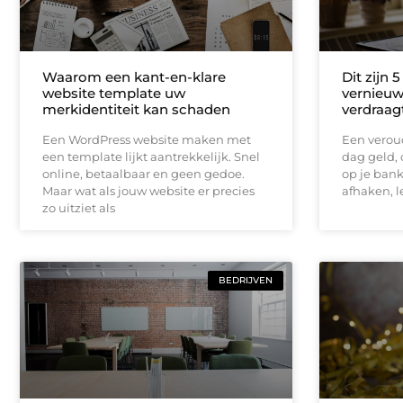
Waarom een kant-en-klare
Dit zijn 
website template uw
vernieuw
merkidentiteit kan schaden
verdraag
Een WordPress website maken met
Een veroud
een template lijkt aantrekkelijk. Snel
dag geld, o
online, betaalbaar en geen gedoe.
op je ban
Maar wat als jouw website er precies
afhaken, l
zo uitziet als
BEDRIJVEN