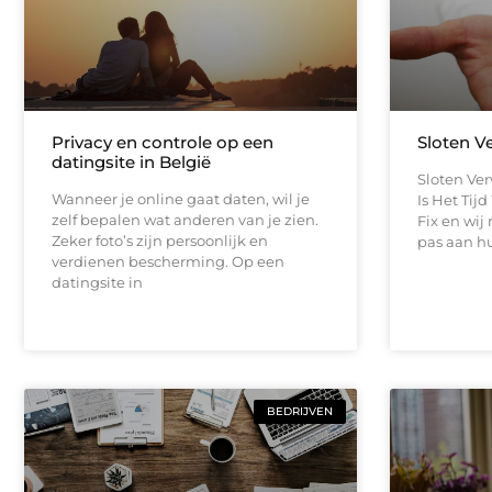
Privacy en controle op een
Sloten V
datingsite in België
Sloten Ve
Wanneer je online gaat daten, wil je
Is Het Tij
zelf bepalen wat anderen van je zien.
Fix en wi
Zeker foto’s zijn persoonlijk en
pas aan hu
verdienen bescherming. Op een
datingsite in
BEDRIJVEN