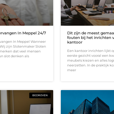
ervangen In Meppel 24/7
Dit zijn de meest gemaa
fouten bij het inrichten
rvangen In Meppel Wanneer
kantoor
d Wij zijn Slotenmaker Sloten
Een kantoor inrichten lijkt 
j merken dat veel mensen
eerste gezicht vooral een kw
n slot denken als
meubels kiezen en alles log
neerzetten. In de praktijk k
meer
BEDRIJVEN