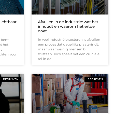
zichtbaar
Afvullen in de industrie: wat het
inhoudt en waarom het ertoe
doet
In veel industriële sectoren is afvullen
 bent
een proces dat dagelijks plaatsvindt,
et het
maar waar weinig mensen bij
aar
stilstaan. Toch speelt het een cruciale
chten voor
rol in de
BEDRIJVEN
BEDRIJVEN