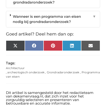
grondradaronderzoek?
Wanneer is een programma van eisen
▼
nodig bij grondradaronderzoek?
Goed artikel? Deel hem dan op:
X
Facebook
Pinterest
LinkedIn
Email
(Twitter)
Tags:
Architectuur
,
archeologisch onderzoek
,
Grondradaronderzoek
,
Programma
van eisen
Dit artikel is samengesteld door het redactieteam
van dekamervraag.nl, dat zich inzet voor het
zorgvuldig selecteren en presenteren van
betrouwbare en accurate informatie.