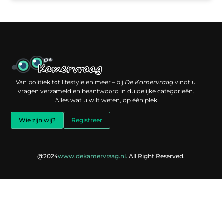
Een backlink kopen: slimme investering of risico voor je online reputatie?
Verdien geld met je website: jouw digitale platform als inkomstenbron
Van politiek tot lifestyle en meer – bij
De Kamervraag
vindt u
vragen verzameld en beantwoord in duidelijke categorieën.
Alles wat u wilt weten, op één plek
Wie zijn wij?
Registreer
@2024
www.dekamervraag.nl.
All Right Reserved.