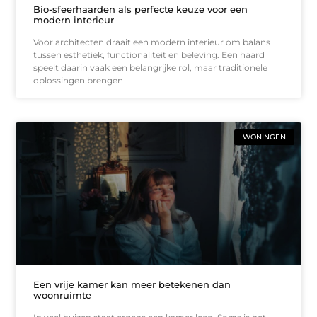
Bio-sfeerhaarden als perfecte keuze voor een
modern interieur
Voor architecten draait een modern interieur om balans
tussen esthetiek, functionaliteit en beleving. Een haard
speelt daarin vaak een belangrijke rol, maar traditionele
oplossingen brengen
WONINGEN
Een vrije kamer kan meer betekenen dan
woonruimte