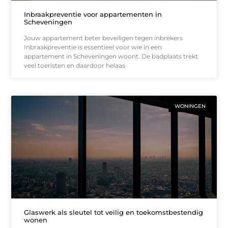
Inbraakpreventie voor appartementen in
Scheveningen
Jouw appartement beter beveiligen tegen inbrekers
Inbraakpreventie is essentieel voor wie in een
appartement in Scheveningen woont. De badplaats trekt
veel toeristen en daardoor helaas
WONINGEN
Glaswerk als sleutel tot veilig en toekomstbestendig
wonen