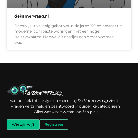
dekamervraag.nl
Danswijk is volledig gebouwd in de jaren ’90 en bestaat uit
moderne, compacte woningen met een hoge
isolatiewaarde. Hoewel dit destijds een groot voordeel
was,
Een backlink kopen: slimme investering of risico voor je online reputatie?
Verdien geld met je website: jouw digitale platform als inkomstenbron
Van politiek tot lifestyle en meer – bij
De Kamervraag
vindt u
vragen verzameld en beantwoord in duidelijke categorieën.
Alles wat u wilt weten, op één plek
Wie zijn wij?
Registreer