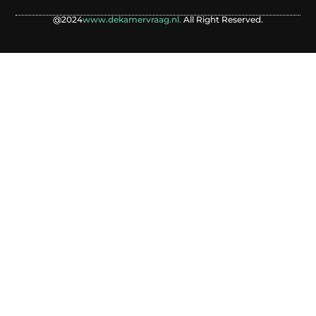
@2024
www.dekamervraag.nl.
All Right Reserved.