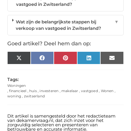
vastgoed in Zwitserland?
Wat zijn de belangrijkste stappen bij
▼
verkoop van vastgoed in Zwitserland?
Goed artikel? Deel hem dan op:
X
Facebook
Pinterest
LinkedIn
Email
(Twitter)
Tags:
Woningen
,
financieel
,
huis
,
investeren
,
makelaar
,
vastgoed
,
Wonen
,
woning
,
zwitserland
Dit artikel is samengesteld door het redactieteam
van dekamervraag.nl, dat zich inzet voor het
zorgvuldig selecteren en presenteren van
betrouwbare en accurate informatie.