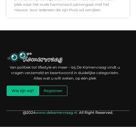
plek waar het oude harmonisch samengaat met het
nieuwe. Voor iedereen die zijn thuis wil verrijken
Een backlink kopen: slimme investering of risico voor je online reputatie?
Verdien geld met je website: jouw digitale platform als inkomstenbron
Van politiek tot lifestyle en meer – bij
De Kamervraag
vindt u
vragen verzameld en beantwoord in duidelijke categorieën.
Alles wat u wilt weten, op één plek
Wie zijn wij?
Registreer
@2024
www.dekamervraag.nl.
All Right Reserved.