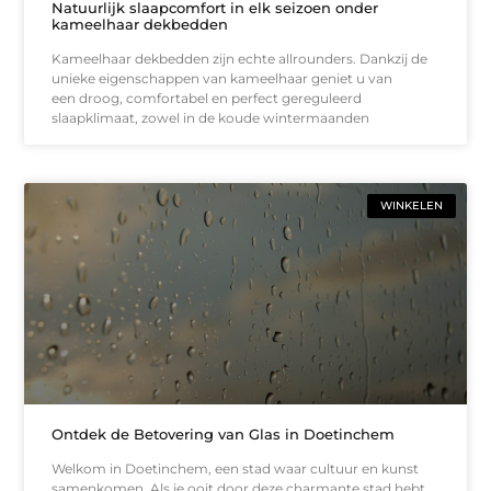
Natuurlijk slaapcomfort in elk seizoen onder
kameelhaar dekbedden
Kameelhaar dekbedden zijn echte allrounders. Dankzij de
unieke eigenschappen van kameelhaar geniet u van
een droog, comfortabel en perfect gereguleerd
slaapklimaat, zowel in de koude wintermaanden
WINKELEN
Ontdek de Betovering van Glas in Doetinchem
Welkom in Doetinchem, een stad waar cultuur en kunst
samenkomen. Als je ooit door deze charmante stad hebt