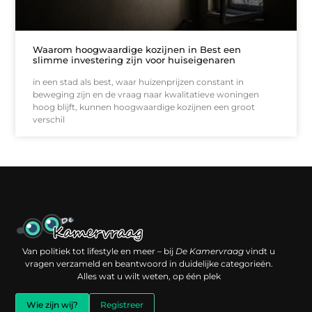
Waarom hoogwaardige kozijnen in Best een
slimme investering zijn voor huiseigenaren
in een stad als best, waar huizenprijzen constant in
beweging zijn en de vraag naar kwalitatieve woningen
hoog blijft, kunnen hoogwaardige kozijnen een groot
verschil
Een backlink kopen: slimme investering of risico voor je online reputatie?
Verdien geld met je website: jouw digitale platform als inkomstenbron
Van politiek tot lifestyle en meer – bij
De Kamervraag
vindt u
vragen verzameld en beantwoord in duidelijke categorieën.
Alles wat u wilt weten, op één plek
Wie zijn wij?
Registreer