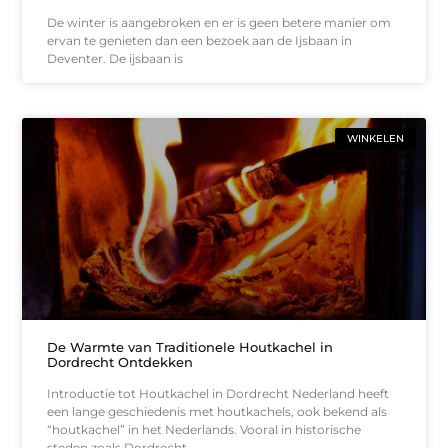
De winter is aangebroken en er is geen betere manier om
ervan te genieten dan een bezoek aan de Ijsbaan in
Deventer. De ijsbaan is
WINKELEN
De Warmte van Traditionele Houtkachel in
Dordrecht Ontdekken
Introductie tot Houtkachel in Dordrecht Nederland heeft
een lange geschiedenis met houtkachels, ook bekend als
“houtkachel” in het Nederlands. Vooral in historische
steden zoals Dordrecht