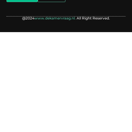
@2024
www.dekamervraag.nl.
All Right Reserved.