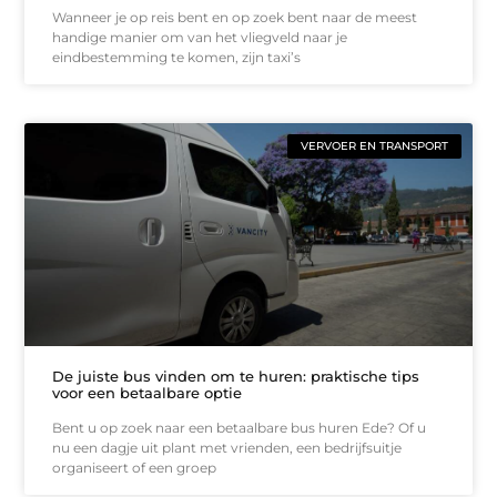
Wanneer je op reis bent en op zoek bent naar de meest
handige manier om van het vliegveld naar je
eindbestemming te komen, zijn taxi’s
VERVOER EN TRANSPORT
De juiste bus vinden om te huren: praktische tips
voor een betaalbare optie
Bent u op zoek naar een betaalbare bus huren Ede? Of u
nu een dagje uit plant met vrienden, een bedrijfsuitje
organiseert of een groep