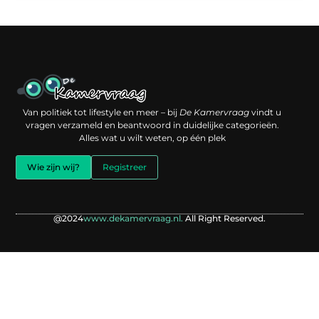
Een backlink kopen: slimme investering of risico voor je online reputatie?
Verdien geld met je website: jouw digitale platform als inkomstenbron
Van politiek tot lifestyle en meer – bij
De Kamervraag
vindt u
vragen verzameld en beantwoord in duidelijke categorieën.
Alles wat u wilt weten, op één plek
Wie zijn wij?
Registreer
@2024
www.dekamervraag.nl.
All Right Reserved.