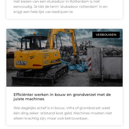
Het kiezen van een stukadoor in Rotterdam is niet
eenvoudig. Je tikt de term ‘stukadoor rotterdam’ in en
krijgt een hele lijst van bedrijven te
VERBOUWEN
Efficiënter werken in bouw en grondverzet met de
juiste machines
Wie dagelijks actief is in bouw, infra of grondverzet weet
één ding zeker: stilstand kost geld. Machines moeten niet
alleen krachtig zijn, maar ook betrouwbaar,