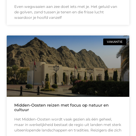
Even wegwaaien aan zee doet iets met je. Het geluid van
de golven, zand tussen je tenen en die frisse lucht
waardoor je hoofd vanzelf
VAKANTIE
Midden-Oosten reizen met focus op natuur en
cultuur
Het Midden-Oosten wordt vaak gezien als één geheel,
maar in werkelijkheid bestaat de regio uit landen met sterk
uiteenlopende landschappen en tradities. Reizigers die zich