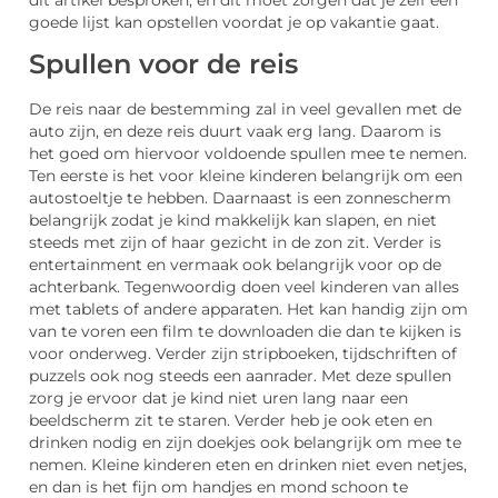
dit artikel besproken, en dit moet zorgen dat je zelf een
goede lijst kan opstellen voordat je op vakantie gaat.
Spullen voor de reis
De reis naar de bestemming zal in veel gevallen met de
auto zijn, en deze reis duurt vaak erg lang. Daarom is
het goed om hiervoor voldoende spullen mee te nemen.
Ten eerste is het voor kleine kinderen belangrijk om een
autostoeltje te hebben. Daarnaast is een zonnescherm
belangrijk zodat je kind makkelijk kan slapen, en niet
steeds met zijn of haar gezicht in de zon zit. Verder is
entertainment en vermaak ook belangrijk voor op de
achterbank. Tegenwoordig doen veel kinderen van alles
met tablets of andere apparaten. Het kan handig zijn om
van te voren een film te downloaden die dan te kijken is
voor onderweg. Verder zijn stripboeken, tijdschriften of
puzzels ook nog steeds een aanrader. Met deze spullen
zorg je ervoor dat je kind niet uren lang naar een
beeldscherm zit te staren. Verder heb je ook eten en
drinken nodig en zijn doekjes ook belangrijk om mee te
nemen. Kleine kinderen eten en drinken niet even netjes,
en dan is het fijn om handjes en mond schoon te