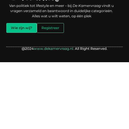
Een backlink kopen: slimme investering of risico voor je online reputatie?
Verdien geld met je website: jouw digitale platform als inkomstenbron
Van politiek tot lifestyle en meer – bij
De Kamervraag
vindt u
vragen verzameld en beantwoord in duidelijke categorieën.
Alles wat u wilt weten, op één plek
Wie zijn wij?
Registreer
@2024
www.dekamervraag.nl.
All Right Reserved.