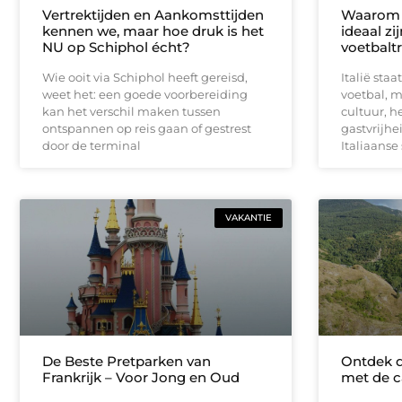
Vertrektijden en Aankomsttijden
Waarom B
kennen we, maar hoe druk is het
ideaal zi
NU op Schiphol écht?
voetbaltr
Wie ooit via Schiphol heeft gereisd,
Italië sta
weet het: een goede voorbereiding
voetbal, m
kan het verschil maken tussen
cultuur, 
ontspannen op reis gaan of gestrest
gastvrijhe
door de terminal
Italiaanse
VAKANTIE
De Beste Pretparken van
Ontdek d
Frankrijk – Voor Jong en Oud
met de c