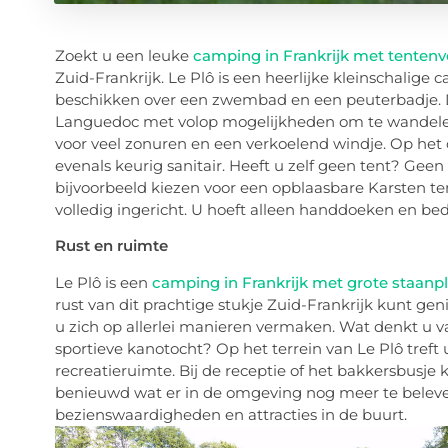
Zoekt u een leuke
camping in Frankrijk met tenten
Zuid-Frankrijk. Le Plô is een heerlijke kleinschalig
beschikken over een zwembad en een peuterbadje. 
Languedoc met volop mogelijkheden om te wandele
voor veel zonuren en een verkoelend windje. Op het
evenals keurig sanitair. Heeft u zelf geen tent? Geen
bijvoorbeeld kiezen voor een opblaasbare Karsten ten
volledig ingericht. U hoeft alleen handdoeken en 
Rust en ruimte
Le Plô is een
camping in Frankrijk met grote staanp
rust van dit prachtige stukje Zuid-Frankrijk kunt ge
u zich op allerlei manieren vermaken. Wat denkt u 
sportieve kanotocht? Op het terrein van Le Plô treft
recreatieruimte. Bij de receptie of het bakkersbusje 
benieuwd wat er in de omgeving nog meer te beleven 
bezienswaardigheden en attracties in de buurt.