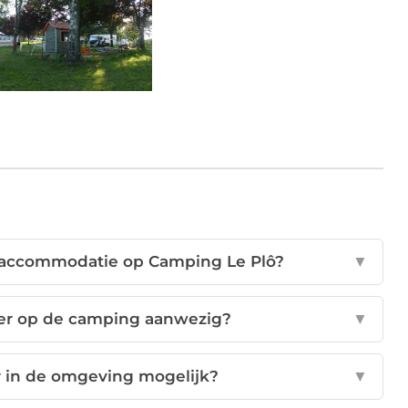
r accommodatie op Camping Le Plô?
▼
 er op de camping aanwezig?
▼
er in de omgeving mogelijk?
▼