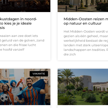
kustdagen in noord-
Midden-Oosten reizen m
zo kies je je ideale
op natuur en cultuur
sis
Het Midden-Oosten wordt v
aaien aan zee doet iets
gezien als één geheel, maar
t geluid van de golven, zand
werkelijkheid bestaat de reg
enen en die frisse lucht
landen met sterk uiteenlo
e hoofd vanzelf
landschappen en tradities. 
die zich
VAKANTIE