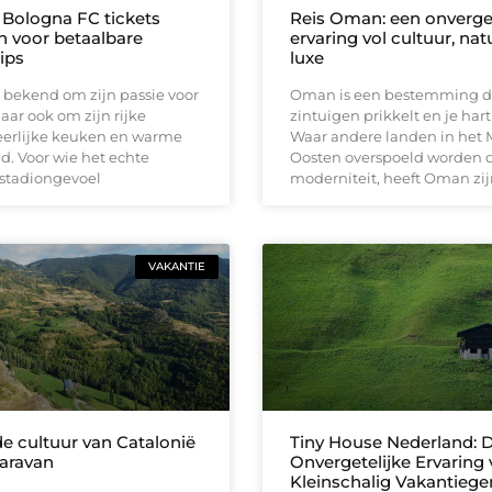
ologna FC tickets
Reis Oman: een onverget
jn voor betaalbare
ervaring vol cultuur, nat
ips
luxe
at bekend om zijn passie voor
Oman is een bestemming di
aar ook om zijn rijke
zintuigen prikkelt en je hart
heerlijke keuken en warme
Waar andere landen in het
id. Voor wie het echte
Oosten overspoeld worden 
 stadiongevoel
moderniteit, heeft Oman zi
VAKANTIE
e cultuur van Catalonië
Tiny House Nederland: 
aravan
Onvergetelijke Ervaring
Kleinschalig Vakantiege