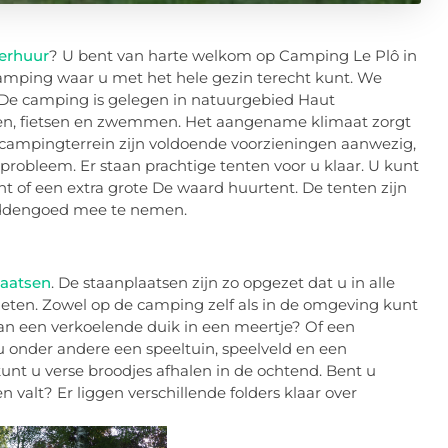
verhuur
? U bent van harte welkom op Camping Le Plô in
e camping waar u met het hele gezin terecht kunt. We
De camping is gelegen in natuurgebied Haut
n, fietsen en zwemmen. Het aangename klimaat zorgt
 campingterrein zijn voldoende voorzieningen aanwezig,
 probleem. Er staan prachtige tenten voor u klaar. U kunt
t of een extra grote De waard huurtent. De tenten zijn
beddengoed mee te nemen.
laatsen
. De staanplaatsen zijn zo opgezet dat u in alle
nieten. Zowel op de camping zelf als in de omgeving kunt
van een verkoelende duik in een meertje? Of een
 u onder andere een speeltuin, speelveld en een
kunt u verse broodjes afhalen in de ochtend. Bent u
valt? Er liggen verschillende folders klaar over