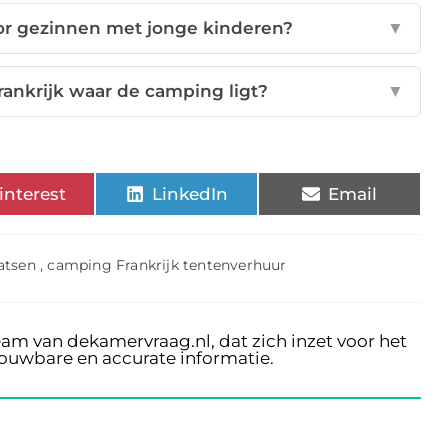
oor gezinnen met jonge kinderen?
▼
Frankrijk waar de camping ligt?
▼
interest
LinkedIn
Email
atsen
,
camping Frankrijk tentenverhuur
eam van dekamervraag.nl, dat zich inzet voor het
rouwbare en accurate informatie.