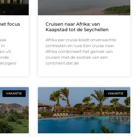
et focus
Cruisen naar Afrika: van
Kaapstad tot de Seychellen
aak
Afrika per cruise biedt onverwachte
 in
contrasten en luxe Een cruise naar
io uit
Afrika combineert het gemak van
pende
cruisen met de exotiek van een
Reizigers
continent dat de
VAKANTIE
VAKANTIE