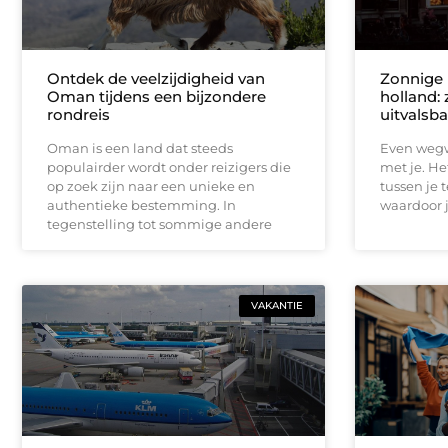
Ontdek de veelzijdigheid van
Zonnige 
Oman tijdens een bijzondere
holland: 
rondreis
uitvalsba
Oman is een land dat steeds
Even wegw
populairder wordt onder reizigers die
met je. He
op zoek zijn naar een unieke en
tussen je t
authentieke bestemming. In
waardoor j
tegenstelling tot sommige andere
VAKANTIE