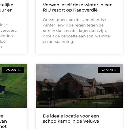
elijke
Verwen jezelf deze winter in een
uur en
RIU resort op Kaapverdië
Ontsnappen aan de Nederlandse
e je
winter Terwijl de regen tegen de
 verovert.
ramen slaat en de dagen kort zijn,
 Midden-
groeit de behoefte aan zon, warmte
door
en ontspanning.
jn
VAKANTIE
VAKANTIE
De
De ideale locatie voor een
 van
schoolkamp in de Veluwe
not