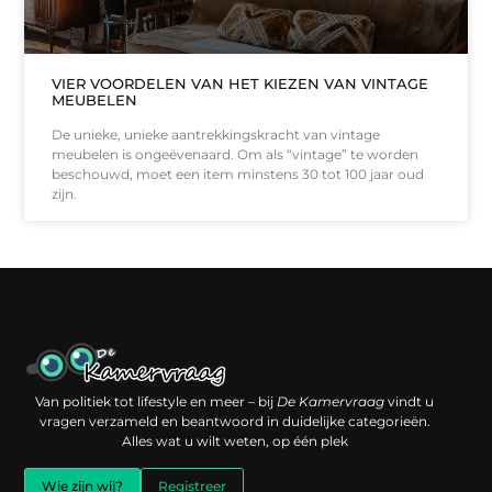
VIER VOORDELEN VAN HET KIEZEN VAN VINTAGE
MEUBELEN
De unieke, unieke aantrekkingskracht van vintage
meubelen is ongeëvenaard. Om als “vintage” te worden
beschouwd, moet een item minstens 30 tot 100 jaar oud
zijn.
Een backlink kopen: slimme investering of risico voor je online reputatie?
Verdien geld met je website: jouw digitale platform als inkomstenbron
Van politiek tot lifestyle en meer – bij
De Kamervraag
vindt u
vragen verzameld en beantwoord in duidelijke categorieën.
Alles wat u wilt weten, op één plek
Wie zijn wij?
Registreer