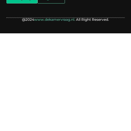
@2024
www.dekamervraag.nl.
All Right Reserved.