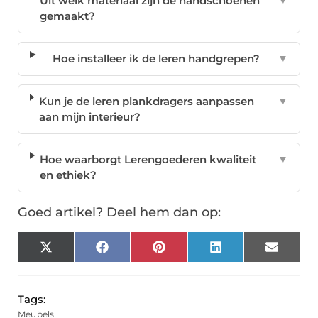
Uit welk materiaal zijn de handschoenen
▼
gemaakt?
Hoe installeer ik de leren handgrepen?
▼
Kun je de leren plankdragers aanpassen
▼
aan mijn interieur?
Hoe waarborgt Lerengoederen kwaliteit
▼
en ethiek?
Goed artikel? Deel hem dan op:
X
Facebook
Pinterest
LinkedIn
Email
(Twitter)
Tags:
Meubels