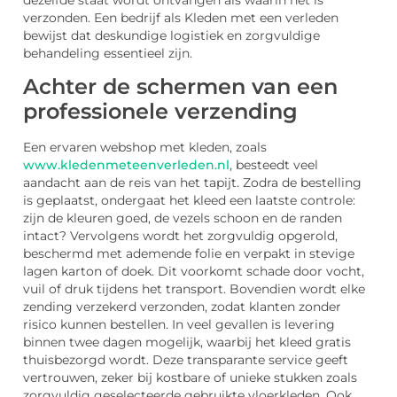
dezelfde staat wordt ontvangen als waarin het is
verzonden. Een bedrijf als Kleden met een verleden
bewijst dat deskundige logistiek en zorgvuldige
behandeling essentieel zijn.
Achter de schermen van een
professionele verzending
Een ervaren webshop met kleden, zoals
www.kledenmeteenverleden.nl
, besteedt veel
aandacht aan de reis van het tapijt. Zodra de bestelling
is geplaatst, ondergaat het kleed een laatste controle:
zijn de kleuren goed, de vezels schoon en de randen
intact? Vervolgens wordt het zorgvuldig opgerold,
beschermd met ademende folie en verpakt in stevige
lagen karton of doek. Dit voorkomt schade door vocht,
vuil of druk tijdens het transport. Bovendien wordt elke
zending verzekerd verzonden, zodat klanten zonder
risico kunnen bestellen. In veel gevallen is levering
binnen twee dagen mogelijk, waarbij het kleed gratis
thuisbezorgd wordt. Deze transparante service geeft
vertrouwen, zeker bij kostbare of unieke stukken zoals
zorgvuldig geselecteerde gebruikte vloerkleden. Ook