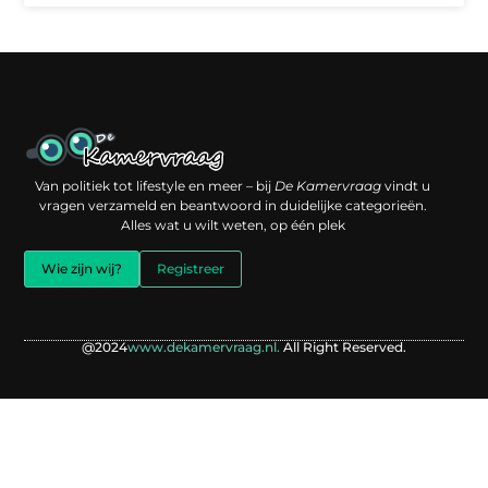
Een backlink kopen: slimme investering of risico voor je online reputatie?
Verdien geld met je website: jouw digitale platform als inkomstenbron
Van politiek tot lifestyle en meer – bij
De Kamervraag
vindt u
vragen verzameld en beantwoord in duidelijke categorieën.
Alles wat u wilt weten, op één plek
Wie zijn wij?
Registreer
@2024
www.dekamervraag.nl.
All Right Reserved.