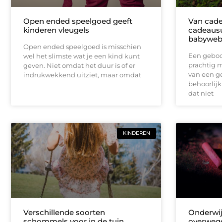
Open ended speelgoed geeft
Van cade
kinderen vleugels
cadeausu
babyweb
Open ended speelgoed is misschien
Een geboo
wel het slimste wat je een kind kunt
prachtig 
geven. Niet omdat het duur is of er
van een g
indrukwekkend uitziet, maar omdat
behoorlijk 
dat niet
KINDEREN
Verschillende soorten
Onderwij
schommels voor in de tuin
overweg