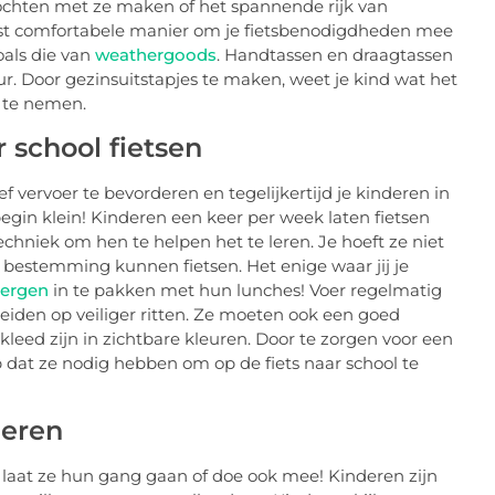
tstochten met ze maken of het spannende rijk van
est comfortabele manier om je fietsbenodigdheden mee
oals die van
weathergoods
. Handtassen en draagtassen
ur. Door gezinsuitstapjes te maken, weet je kind wat het
 te nemen.
r school fietsen
 vervoer te bevorderen en tegelijkertijd je kinderen in
egin klein! Kinderen een keer per week laten fietsen
echniek om hen te helpen het te leren. Je hoeft ze niet
 bestemming kunnen fietsen. Het enige waar jij je
Bergen
in te pakken met hun lunches! Voer regelmatig
reiden op veiliger ritten. Ze moeten ook een goed
leed zijn in zichtbare kleuren. Door te zorgen voor een
dat ze nodig hebben om op de fiets naar school te
deren
us laat ze hun gang gaan of doe ook mee! Kinderen zijn