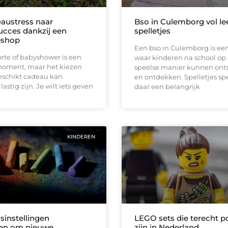
austress naar
Bso in Culemborg vol l
cces dankzij een
spelletjes
shop
Een bso in Culemborg is ee
rte of babyshower is een
waar kinderen na school op
moment, maar het kiezen
speelse manier kunnen on
eschikt cadeau kan
en ontdekken. Spelletjes sp
lastig zijn. Je wilt iets geven
daar een belangrijk
KINDEREN
sinstellingen
LEGO sets die terecht p
en om nieuwe
zijn in Nederland