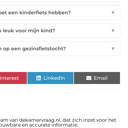
et een kinderfiets hebben?
▼
n leuk voor mijn kind?
▼
op een gezinsfietstocht?
▼
interest
LinkedIn
Email
eam van dekamervraag.nl, dat zich inzet voor het
rouwbare en accurate informatie.