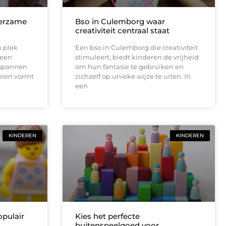
eerzame
Bso in Culemborg waar
creativiteit centraal staat
n plek
Een bso in Culemborg die creativiteit
 een
stimuleert, biedt kinderen de vrijheid
tspannen
om hun fantasie te gebruiken en
elen vormt
zichzelf op unieke wijze te uiten. In
een
KINDEREN
KINDEREN
opulair
Kies het perfecte
buitenspeelgoed voor