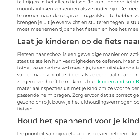
te krijgen in het alleen fietsen. Je kunt langere fie
mountainbiken verkennen als ze ouder zijn. De me
te nemen naar de reis, is om rugzakken te hebben z
brengen je uit je evenwicht en stuiteren tegen je stu
moet meenemen tijdens het fietsen en hoe het mee
Laat je kinderen op de fiets naa
Fietsen naar school is een geweldige manier om actief
staat te stellen hun vaardigheden te oefenen. Maar b
totdat ze er vertrouwd mee zijn, is een uitstekende t
van en naar school te rijden als ze eenmaal naar hun
zorgen over hoeft te maken is hun
kapten and son 
materiaalinspecties uit met je kind om ze voor te be
passende helm dragen. Zorg ervoor dat ze correct gek
gezond ontbijt bouw je het uithoudingsvermogen op 
fietsen.
Houd het spannend voor je kin
De prioriteit van bijna elk kind is plezier hebben. D