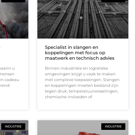
e
Specialist in slangen en
koppelingen met focus op
maatwerk en technisch advies
waarin u
Binnen industriële en logistieke
 mensen
omgevingen krijgt u vaak te maken
ten cadeau
met complexe toepassingen. Slangen
werend
en koppelingen moeten bestand zijn
tegen druk, temperatuurwisselingen,
chemische invloeden of
INDUSTRIE
INDUSTRIE