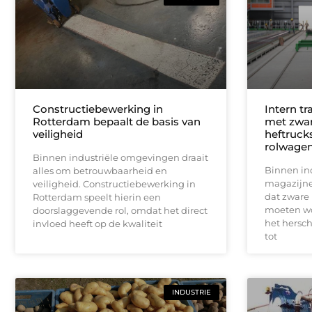
Constructiebewerking in
Intern t
Rotterdam bepaalt de basis van
met zwa
veiligheid
heftruck
rolwage
Binnen industriële omgevingen draait
Binnen in
alles om betrouwbaarheid en
magazijne
veiligheid. Constructiebewerking in
dat zware 
Rotterdam speelt hierin een
moeten wo
doorslaggevende rol, omdat het direct
het hersch
invloed heeft op de kwaliteit
tot
INDUSTRIE