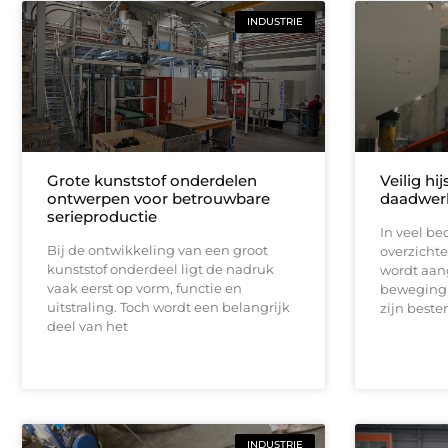
INDUSTRIE
Grote kunststof onderdelen
Veilig hi
ontwerpen voor betrouwbare
daadwerk
serieproductie
In veel bed
Bij de ontwikkeling van een groot
overzichte
kunststof onderdeel ligt de nadruk
wordt aan
vaak eerst op vorm, functie en
beweging 
uitstraling. Toch wordt een belangrijk
zijn best
deel van het
INDUSTRIE