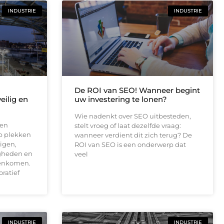
INDUSTRIE
INDUSTRIE
De ROI van SEO! Wanneer begint
ilig en
uw investering te lonen?
Wie nadenkt over SEO uitbesteden,
 en
stelt vroeg of laat dezelfde vraag:
p plekken
wanneer verdient dit zich terug? De
uigen,
ROI van SEO is een onderwerp dat
gheden en
veel
enkomen.
oratief
INDUSTRIE
INDUSTRIE