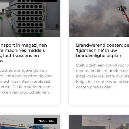
ransport in magazijnen
Brandwerend coaten: d
re machines middels
‘tijdmachine’ in uw
s, luchtkussens en
brandveiligheidsplan
ns
Stelt u zich een brand voor 
dustriële omgevingen en
niet meer blusmiddelen of
n komt het regelmatig voor
inzet, maar wél extra minu
machines intern verplaatst
krijgt. In essentie is brand
rden. Dit kan variëren van
coaten precies dat:
ikken van productielijnen
INDUSTRIE