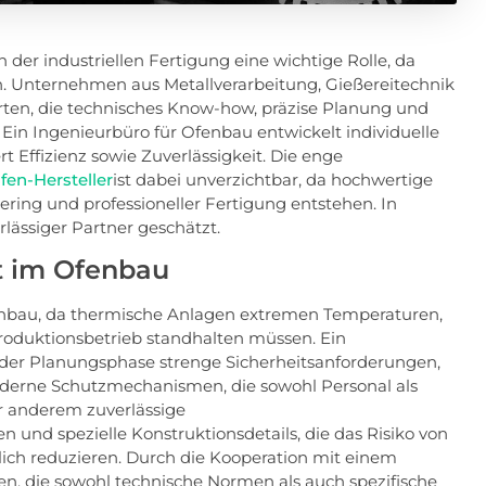
n der industriellen Fertigung eine wichtige Rolle, da
 Unternehmen aus Metallverarbeitung, Gießereitechnik
n, die technisches Know-how, präzise Planung und
. Ein Ingenieurbüro für Ofenbau entwickelt individuelle
 Effizienz sowie Zuverlässigkeit. Die enge
en-Hersteller
ist dabei unverzichtbar, da hochwertige
ing und professioneller Fertigung entstehen. In
lässiger Partner geschätzt.
nt im Ofenbau
fenbau, da thermische Anlagen extremen Temperaturen,
oduktionsbetrieb standhalten müssen. Ein
n der Planungsphase strenge Sicherheitsanforderungen,
oderne Schutzmechanismen, die sowohl Personal als
r anderem zuverlässige
nd spezielle Konstruktionsdetails, die das Risiko von
ich reduzieren. Durch die Kooperation mit einem
n, die sowohl technische Normen als auch spezifische