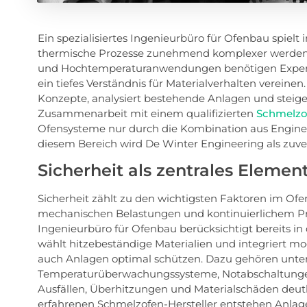
Ein spezialisiertes Ingenieurbüro für Ofenbau spielt i
thermische Prozesse zunehmend komplexer werden.
und Hochtemperaturanwendungen benötigen Experte
ein tiefes Verständnis für Materialverhalten vereinen
Konzepte, analysiert bestehende Anlagen und steigert
Zusammenarbeit mit einem qualifizierten
Schmelzof
Ofensysteme nur durch die Kombination aus Engineer
diesem Bereich wird De Winter Engineering als zuver
Sicherheit als zentrales Eleme
Sicherheit zählt zu den wichtigsten Faktoren im O
mechanischen Belastungen und kontinuierlichem Pr
Ingenieurbüro für Ofenbau berücksichtigt bereits i
wählt hitzebeständige Materialien und integriert m
auch Anlagen optimal schützen. Dazu gehören unte
Temperaturüberwachungssysteme, Notabschaltungen u
Ausfällen, Überhitzungen und Materialschäden deutl
erfahrenen Schmelzofen-Hersteller entstehen Anlage