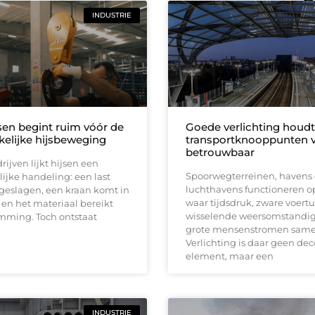
INDUSTRIE
jsen begint ruim vóór de
Goede verlichting houdt
elijke hijsbeweging
transportknooppunten ve
betrouwbaar
rijven lijkt hijsen een
Spoorwegterreinen, havens
lijke handeling: een last
luchthavens functioneren o
geslagen, een kraan komt in
waar tijdsdruk, zware voert
en het materiaal bereikt
wisselende weersomstandi
emming. Toch ontstaat
grote mensenstromen sam
Verlichting is daar geen dec
element, maar een
INDUSTRIE