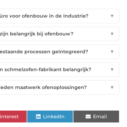
büro voor ofenbouw in de industrie?
▼
zijn belangrijk bij ofenbouw?
▼
 bestaande processen geïntegreerd?
▼
 schmelzofen-fabrikant belangrijk?
▼
bieden maatwerk ofenoplossingen?
▼
interest
LinkedIn
Email