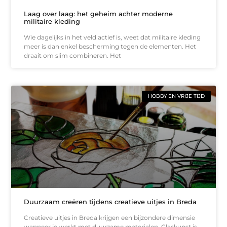
Laag over laag: het geheim achter moderne
militaire kleding
Wie dagelijks in het veld actief is, weet dat militaire kleding
meer is dan enkel bescherming tegen de elementen. Het
draait om slim combineren. Het
HOBBY EN VRIJE TIJD
Duurzaam creëren tijdens creatieve uitjes in Breda
Creatieve uitjes in Breda krijgen een bijzondere dimensie
wanneer je werkt met duurzame materialen. Glaskunst is