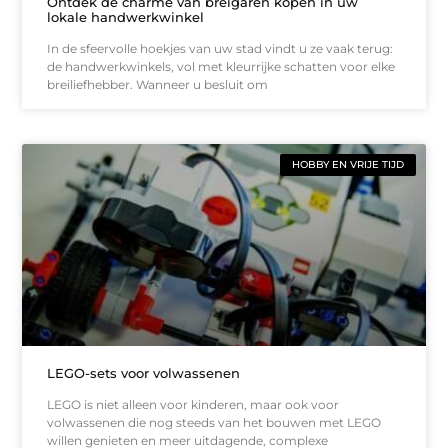
Ontdek de charme van breigaren kopen in uw
lokale handwerkwinkel
In de sfeervolle hoekjes van uw stad vindt u ze vaak terug:
de handwerkwinkels, vol met kleurrijke schatten voor elke
breiliefhebber. Wanneer u besluit om
HOBBY EN VRIJE TIJD
LEGO-sets voor volwassenen
LEGO is niet alleen voor kinderen, maar ook voor
volwassenen die nog steeds van het bouwen met LEGO
willen genieten en meer uitdagende, complexe