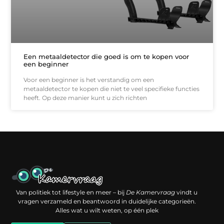
Een metaaldetector die goed is om te kopen voor
een beginner
Voor een beginner is het verstandig om een
metaaldetector te kopen die niet te veel specifieke functies
heeft. Op deze manier kunt u zich richten
Een backlink kopen: slimme investering of risico voor je online reputatie?
Verdien geld met je website: jouw digitale platform als inkomstenbron
Van politiek tot lifestyle en meer – bij
De Kamervraag
vindt u
vragen verzameld en beantwoord in duidelijke categorieën.
Alles wat u wilt weten, op één plek