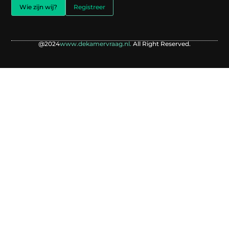
Wie zijn wij?
Registreer
@2024
www.dekamervraag.nl.
All Right Reserved.