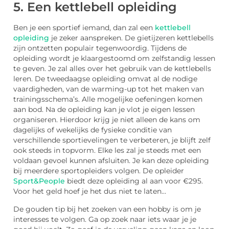
5. Een kettlebell opleiding
Ben je een sportief iemand, dan zal een
kettlebell
opleiding
je zeker aanspreken. De gietijzeren kettlebells
zijn ontzetten populair tegenwoordig. Tijdens de
opleiding wordt je klaargestoomd om zelfstandig lessen
te geven. Je zal alles over het gebruik van de kettlebells
leren. De tweedaagse opleiding omvat al de nodige
vaardigheden, van de warming-up tot het maken van
trainingsschema’s. Alle mogelijke oefeningen komen
aan bod. Na de opleiding kan je vlot je eigen lessen
organiseren. Hierdoor krijg je niet alleen de kans om
dagelijks of wekelijks de fysieke conditie van
verschillende sportievelingen te verbeteren, je blijft zelf
ook steeds in topvorm. Elke les zal je steeds met een
voldaan gevoel kunnen afsluiten. Je kan deze opleiding
bij meerdere sportopleiders volgen. De opleider
Sport&People
biedt deze opleiding al aan voor €295.
Voor het geld hoef je het dus niet te laten…
De gouden tip bij het zoeken van een hobby is om je
interesses te volgen. Ga op zoek naar iets waar je je