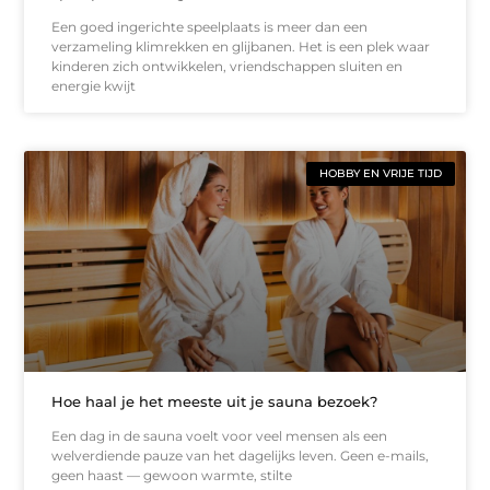
Een goed ingerichte speelplaats is meer dan een
verzameling klimrekken en glijbanen. Het is een plek waar
kinderen zich ontwikkelen, vriendschappen sluiten en
energie kwijt
HOBBY EN VRIJE TIJD
Hoe haal je het meeste uit je sauna bezoek?
Een dag in de sauna voelt voor veel mensen als een
welverdiende pauze van het dagelijks leven. Geen e-mails,
geen haast — gewoon warmte, stilte