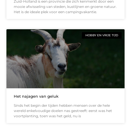
Zuid-Holland is een provincie die zich kenmerkt door een
mooie afwisseling van steden, kustlijnen en groene natuur.
Het is de ideale plek voor een campingvakantie.
HOBBY EN VRIJE TIJD
Het najagen van geluk
Sinds het begin der tijden hebben mensen over de hele
wereld enkelvoudige doelen nas gestreeft: eerst was het
voortplanting, toen was het geld, nu is