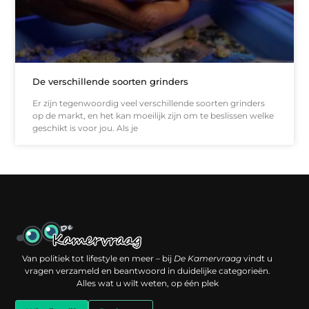
De verschillende soorten grinders
Er zijn tegenwoordig veel verschillende soorten grinders
op de markt, en het kan moeilijk zijn om te beslissen welke
geschikt is voor jou. Als je
Een backlink kopen: slimme investering of risico voor je online reputatie?
Verdien geld met je website: jouw digitale platform als inkomstenbron
Van politiek tot lifestyle en meer – bij
De Kamervraag
vindt u
vragen verzameld en beantwoord in duidelijke categorieën.
Alles wat u wilt weten, op één plek