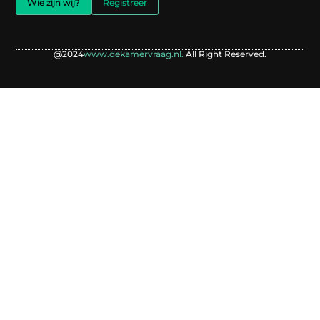
Wie zijn wij?
Registreer
@2024
www.dekamervraag.nl.
All Right Reserved.