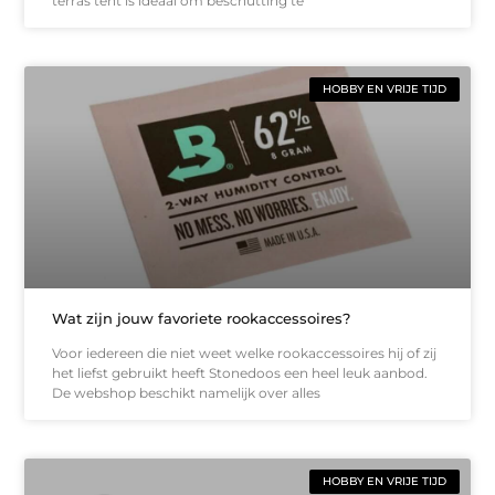
terras tent is ideaal om beschutting te
HOBBY EN VRIJE TIJD
Wat zijn jouw favoriete rookaccessoires?
Voor iedereen die niet weet welke rookaccessoires hij of zij
het liefst gebruikt heeft Stonedoos een heel leuk aanbod.
De webshop beschikt namelijk over alles
HOBBY EN VRIJE TIJD