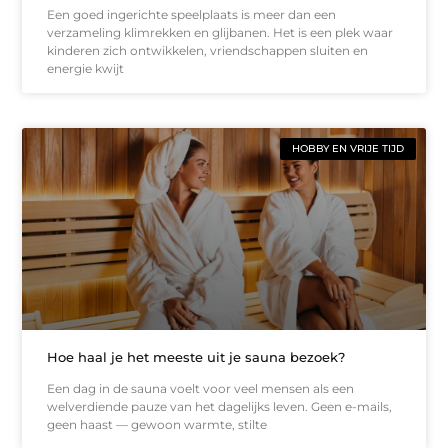
Een goed ingerichte speelplaats is meer dan een
verzameling klimrekken en glijbanen. Het is een plek waar
kinderen zich ontwikkelen, vriendschappen sluiten en
energie kwijt
HOBBY EN VRIJE TIJD
Hoe haal je het meeste uit je sauna bezoek?
Een dag in de sauna voelt voor veel mensen als een
welverdiende pauze van het dagelijks leven. Geen e-mails,
geen haast — gewoon warmte, stilte