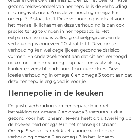
onder andere de vitamines E, C en B. Het belangrijkste
gezondheidsvoordeel van hennepolie is de verhouding
in omegavetzuren. Zo is de verhouding omega 6 en
omega 3, 3 staat tot 1. Deze verhouding is ideaal voor
het menselijk lichaam en deze verhouding is dan ook
precies terug te vinden in hennepzaadolie. Het
eetpatroon van nu is volledig scheefgegroeid en de
verhouding is ongeveer 20 staat tot 1. Deze grote
verhouding kan wel degelijk een gezondheidsrisico
vormen. En onderzoek toont aan dat dit een verhoogd
risico met zich meebrengtr op hart- en vaatziektes,
kanker en verschillende auto-immuunziektes. Deze
ideale verhouding in omega 6 en omega 3 toont aan dat
deze hennepolie erg goed is voor je.
Hennepolie in de keuken
De juiste verhouding van hennepzaadolie met
betrekking tot omega 6 en omega 3 vetzuren is dus
gezond voor het lichaam. Tevens heeft dit uitwerking op
de hoeveelheid omega 9 in het menselijk lichaam.
Omega 9 wordt namelijk zelf aangemaakt en de
verhouding omega 6 en omega 3 in het lichaam