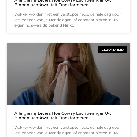
Binnenluchtkwaliteit Transformeren
Wakker worden met een verstopte neus, de hele dag door
last hebben van jeukende ogen, of constant niezen in uw
eigen huis—als dit bekend klinkt,
GEZONDHEID
Allergievrij Leven: Hoe Coway Luchtreiniger Uw
Binnenluchtkwaliteit Transformeren
Wakker worden met een verstopte neus, de hele dag door
last hebben van jeukende ogen, of constant niezen in uw