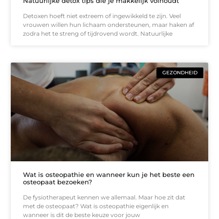
Natuurlijke detox tips die je makkelijk volhoudt
Detoxen hoeft niet extreem of ingewikkeld te zijn. Veel
vrouwen willen hun lichaam ondersteunen, maar haken af
zodra het te streng of tijdrovend wordt. Natuurlijke
GEZONDHEID
Wat is osteopathie en wanneer kun je het beste een
osteopaat bezoeken?
De fysiotherapeut kennen we allemaal. Maar hoe zit dat
met de osteopaat? Wat is osteopathie eigenlijk en
wanneer is dit de beste keuze voor jouw