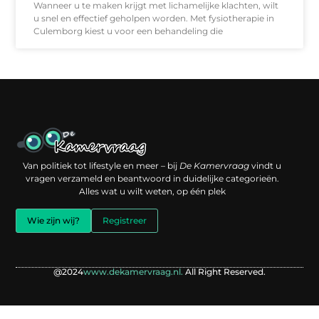
Wanneer u te maken krijgt met lichamelijke klachten, wilt
u snel en effectief geholpen worden. Met fysiotherapie in
Culemborg kiest u voor een behandeling die
Een backlink kopen: slimme investering of risico voor je online reputatie?
Verdien geld met je website: jouw digitale platform als inkomstenbron
Van politiek tot lifestyle en meer – bij
De Kamervraag
vindt u
vragen verzameld en beantwoord in duidelijke categorieën.
Alles wat u wilt weten, op één plek
Wie zijn wij?
Registreer
@2024
www.dekamervraag.nl.
All Right Reserved.