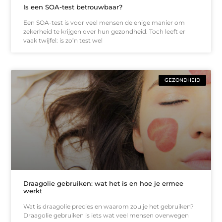
Is een SOA-test betrouwbaar?
Een SOA-test is voor veel mensen de enige manier om
zekerheid te krijgen over hun gezondheid. Toch leeft er
vaak twijfel: is zo’n test wel
GEZONDHEID
Draagolie gebruiken: wat het is en hoe je ermee
werkt
Wat is draagolie precies en waarom zou je het gebruiken?
Draagolie gebruiken is iets wat veel mensen overwegen