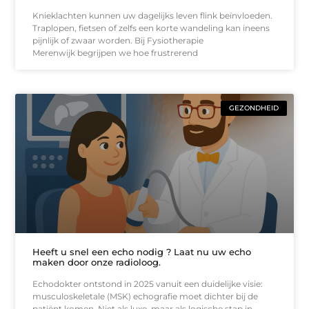
Knieklachten kunnen uw dagelijks leven flink beïnvloeden.
Traplopen, fietsen of zelfs een korte wandeling kan ineens
pijnlijk of zwaar worden. Bij Fysiotherapie
Merenwijk begrijpen we hoe frustrerend
GEZONDHEID
Heeft u snel een echo nodig ? Laat nu uw echo
maken door onze radioloog.
Echodokter ontstond in 2025 vanuit een duidelijke visie:
musculoskeletale (MSK) echografie moet dichter bij de
patiënt komen. Niet als luxe, maar als logische stap in