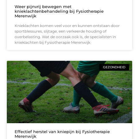
Weer pijnvrij bewegen met
knieklachtenbehandeling bij Fysiotherapie
Merenwijk
Knieklachten komen veel voor en kunnen ontstaan door
sportblessures, slijtage, een verkeerde houding of
overbelasting. Wat de oorzaak ook is, de specialisten in
knieklachten bij Fysiotherapie Merenwijk
GEZONDHEID
Effectief herstel van kniepijn bij Fysiotherapie
Merenwijk