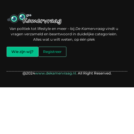
Een backlink kopen: slimme investering of risico voor je online reputatie?
Verdien geld met je website: jouw digitale platform als inkomstenbron
Van politiek tot lifestyle en meer – bij
De Kamervraag
vindt u
vragen verzameld en beantwoord in duidelijke categorieën.
Alles wat u wilt weten, op één plek
Wie zijn wij?
Registreer
@2024
www.dekamervraag.nl.
All Right Reserved.