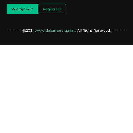
Wie zijn wij?
Registreer
@2024
www.dekamervraag.nl.
All Right Reserved.