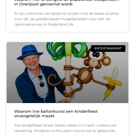
in Overijssel genoemd wordt
Er zijn online tal van lijstjes te vinden met de beste locaties
voor dit, de goedkoopste mogelijkheden voor dat, de
rijkste personen in Nederland, de
ENTERTAINMENT
Waarom live ballonkunst een kinderfeest
onvergetelijk maakt
Een kinderfeest draait zelden alleen om taart, cadeaus en
versiering. Kinderen onthouden vooral wat er gebeurde,