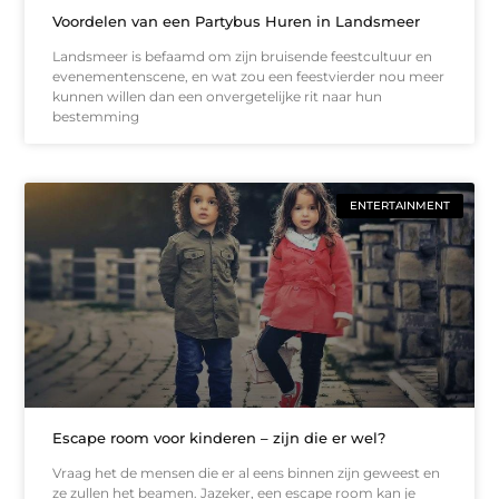
Voordelen van een Partybus Huren in Landsmeer
Landsmeer is befaamd om zijn bruisende feestcultuur en
evenementenscene, en wat zou een feestvierder nou meer
kunnen willen dan een onvergetelijke rit naar hun
bestemming
ENTERTAINMENT
Escape room voor kinderen – zijn die er wel?
Vraag het de mensen die er al eens binnen zijn geweest en
ze zullen het beamen. Jazeker, een escape room kan je