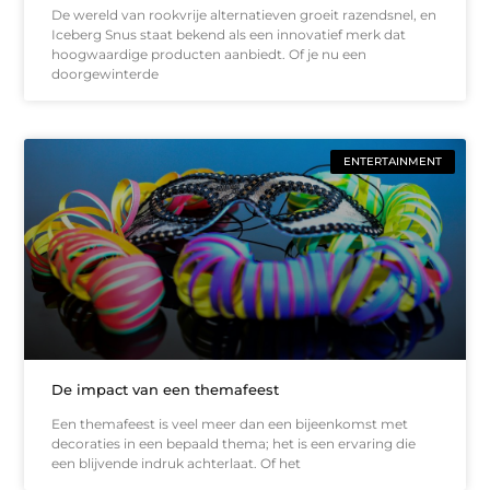
De wereld van rookvrije alternatieven groeit razendsnel, en
Iceberg Snus staat bekend als een innovatief merk dat
hoogwaardige producten aanbiedt. Of je nu een
doorgewinterde
ENTERTAINMENT
De impact van een themafeest
Een themafeest is veel meer dan een bijeenkomst met
decoraties in een bepaald thema; het is een ervaring die
een blijvende indruk achterlaat. Of het