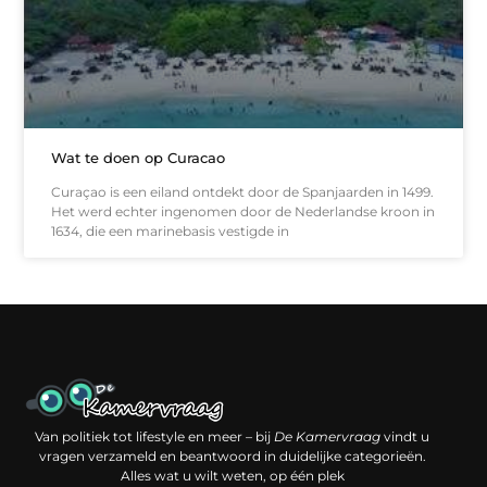
Wat te doen op Curacao
Curaçao is een eiland ontdekt door de Spanjaarden in 1499.
Het werd echter ingenomen door de Nederlandse kroon in
1634, die een marinebasis vestigde in
Een backlink kopen: slimme investering of risico voor je online reputatie?
Verdien geld met je website: jouw digitale platform als inkomstenbron
Van politiek tot lifestyle en meer – bij
De Kamervraag
vindt u
vragen verzameld en beantwoord in duidelijke categorieën.
Alles wat u wilt weten, op één plek