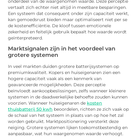
onderdeel van de waargenomen waarde. Deze perceptie
vertaalt zich echter niet altijd in meetbare besparingen.
Een systeem dat consequent onder zijn capaciteit werkt,
kan gemoedsrust bieden maar optimaliseert niet per se
de kostenefficiëntie. De kloof tussen emotionele
zekerheid en feitelijk gebruik bepaalt hoe waarde wordt
geïnterpreteerd.
Marktsignalen zijn in het voordeel van
grotere systemen
In veel markten duiden grotere batterijsystemen op
premiumkwaliteit. Kopers en huiseigenaren zien een
hogere capaciteit vaak als een kenmerk van
geavanceerde mogelijkheden. Deze perceptie
beïnvloedt aankoopbeslissingen, zelfs wanneer kleinere
systemen in de daadwerkelijke behoefte zouden kunnen
voorzien. Wanneer huiseigenaren de
kosten
thuisbatterij 50 kwh
beoordelen, richten ze zich vaak op
de schaal van het systeem in plaats van op hoe het zal
worden gebruikt. Marktpositionering versterkt deze
neiging. Grotere systemen lijken toekomstbestendig en
aanpasbaar, wat hun waargenomen waarde verhoogt.