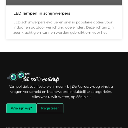
LED lampen in schijnwerpers
LED schijnwerpers evolueren snel in populaire opties voor
indoor en outdoor verlichting doeleinden. Deze lichten zijn
zeer krachtig en kunnen worden gebruikt om voor het
Een backlink kopen: slimme investering of risico voor je online reputatie?
Verdien geld met je website: jouw digitale platform als inkomstenbron
Van politiek tot lifestyle en meer – bij
De Kamervraag
vindt u
vragen verzameld en beantwoord in duidelijke categorieën.
Alles wat u wilt weten, op één plek
Wie zijn wij?
Registreer