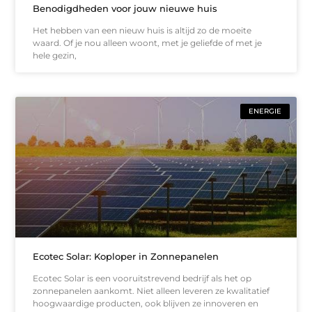
Benodigdheden voor jouw nieuwe huis
Het hebben van een nieuw huis is altijd zo de moeite
waard. Of je nou alleen woont, met je geliefde of met je
hele gezin,
ENERGIE
Ecotec Solar: Koploper in Zonnepanelen
Ecotec Solar is een vooruitstrevend bedrijf als het op
zonnepanelen aankomt. Niet alleen leveren ze kwalitatief
hoogwaardige producten, ook blijven ze innoveren en