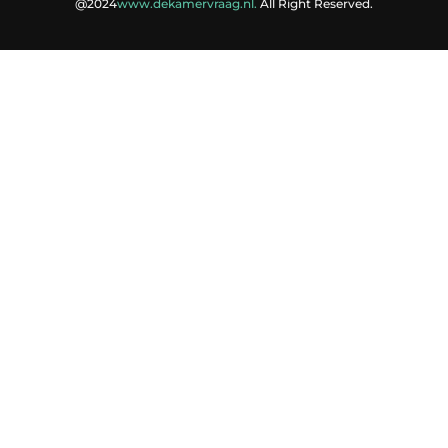
@2024
www.dekamervraag.nl.
All Right Reserved.