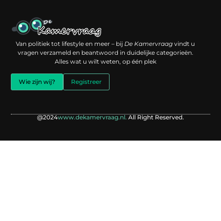
Een backlink kopen: slimme investering of risico voor je online reputatie?
Verdien geld met je website: jouw digitale platform als inkomstenbron
Van politiek tot lifestyle en meer – bij
De Kamervraag
vindt u
vragen verzameld en beantwoord in duidelijke categorieën.
Alles wat u wilt weten, op één plek
Wie zijn wij?
Registreer
@2024
www.dekamervraag.nl.
All Right Reserved.