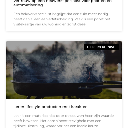
Vertrouw op een hekwerkspecialist voor poorten en
automatisering
Een hekwerkspecialist begrijpt dat een tuin meer nodig
heeft dan alleen een erfafscheiding. Vaak is een poort het
visitekaartje van uw woning en zorgt deze
DIENSTVERLENING
Leren lifestyle producten met karakter
Leer is een materiaal dat door de eeuwen heen zijn waarde
heeft bewezen. Het combineert stevigheid met een
tijdloze uitstraling, waardoor het een ideale keuze