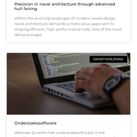
Precision in naval architecture through advanced
hull fairing
Within the evolving landscape of modern vessel design,
naval architecture demands a meticulous approach to
shaping efficient, high-performance hulls. One of the most
decisive stages
DIENSTVERLENING
Onderzoekssoftware
Wanneer jij werkt met onderzoekssoftware, is het