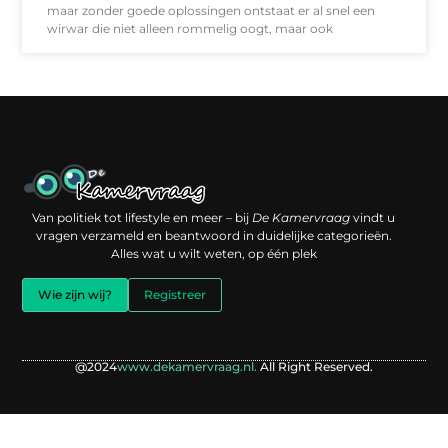
maar zonder goede oplossingen ontstaat er al snel een
wirwar die niet alleen rommelig oogt, maar ook
Een backlink kopen: slimme investering of risico voor je online reputatie?
Verdien geld met je website: jouw digitale platform als inkomstenbron
Van politiek tot lifestyle en meer – bij
De Kamervraag
vindt u
vragen verzameld en beantwoord in duidelijke categorieën.
Alles wat u wilt weten, op één plek
Wie zijn wij?
Registreer
@2024
www.dekamervraag.nl.
All Right Reserved.