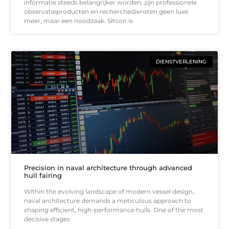
informatie steeds belangrijker worden, zijn professionele
observatieproducten en recherche­diensten geen luxe
meer, maar een noodzaak. Sitcon is
DIENSTVERLENING
Precision in naval architecture through advanced
hull fairing
Within the evolving landscape of modern vessel design,
naval architecture demands a meticulous approach to
shaping efficient, high-performance hulls. One of the most
decisive stages