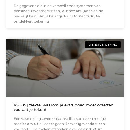
De gegevens die in de verschillende systemen van
pensioenuitvoerders staan, kunnen afwijken van de
werkelijkheid. Het is belangrijk om fouten tijdig te
ontdekken, zeker nu
DIENSTVERLENING
VSO bij ziekte: waarom je extra goed moet opletten
voordat je tekent
Een vaststellingsovereenkomst lijkt soms een rustige
manier om uit elkaar te gaan. Je werkgever doet een
voorstel, jullie maken afspraken over de einddatum,