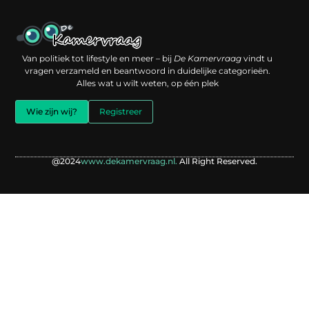
Een backlink kopen: slimme investering of risico voor je online reputatie?
Verdien geld met je website: jouw digitale platform als inkomstenbron
Van politiek tot lifestyle en meer – bij
De Kamervraag
vindt u
vragen verzameld en beantwoord in duidelijke categorieën.
Alles wat u wilt weten, op één plek
Wie zijn wij?
Registreer
@2024
www.dekamervraag.nl.
All Right Reserved.