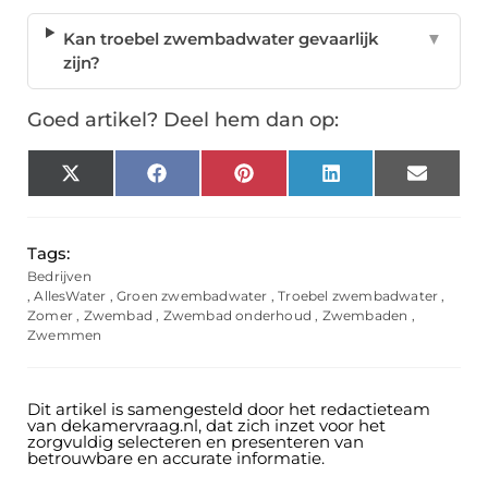
Kan troebel zwembadwater gevaarlijk
▼
zijn?
Goed artikel? Deel hem dan op:
X
Facebook
Pinterest
LinkedIn
Email
(Twitter)
Tags:
Bedrijven
,
AllesWater
,
Groen zwembadwater
,
Troebel zwembadwater
,
Zomer
,
Zwembad
,
Zwembad onderhoud
,
Zwembaden
,
Zwemmen
Dit artikel is samengesteld door het redactieteam
van dekamervraag.nl, dat zich inzet voor het
zorgvuldig selecteren en presenteren van
betrouwbare en accurate informatie.