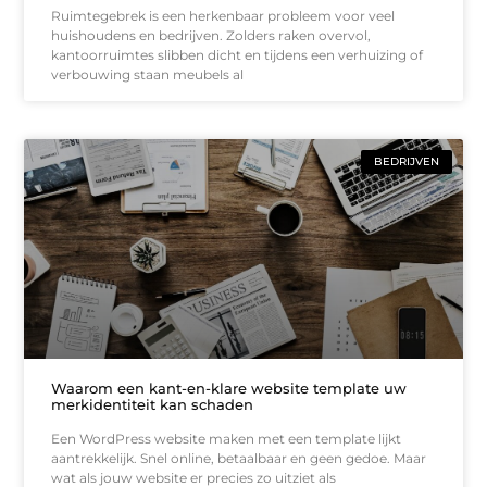
Ruimtegebrek is een herkenbaar probleem voor veel
huishoudens en bedrijven. Zolders raken overvol,
kantoorruimtes slibben dicht en tijdens een verhuizing of
verbouwing staan meubels al
BEDRIJVEN
Waarom een kant-en-klare website template uw
merkidentiteit kan schaden
Een WordPress website maken met een template lijkt
aantrekkelijk. Snel online, betaalbaar en geen gedoe. Maar
wat als jouw website er precies zo uitziet als