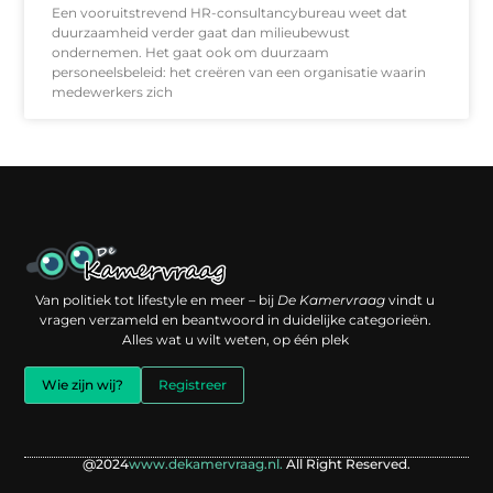
Een vooruitstrevend HR-consultancybureau weet dat
duurzaamheid verder gaat dan milieubewust
ondernemen. Het gaat ook om duurzaam
personeelsbeleid: het creëren van een organisatie waarin
medewerkers zich
Een backlink kopen: slimme investering of risico voor je online reputatie?
Verdien geld met je website: jouw digitale platform als inkomstenbron
Van politiek tot lifestyle en meer – bij
De Kamervraag
vindt u
vragen verzameld en beantwoord in duidelijke categorieën.
Alles wat u wilt weten, op één plek
Wie zijn wij?
Registreer
@2024
www.dekamervraag.nl.
All Right Reserved.