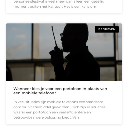
personeelsfestival is veel meer dan alleen een gezellig
moment buiten het kantoor. Het is een kans om
BEDRIJVEN
Wanneer kies je voor een portofoon in plaats van
een mobiele telefoon?
In veel situaties zijn mobiele telefoons een standaard
communicatiemiddel geworden. Toch zijn er situaties
waarin een portofoon een veel efficiëntere en
betrouwbaardere oplossing biedt. Van